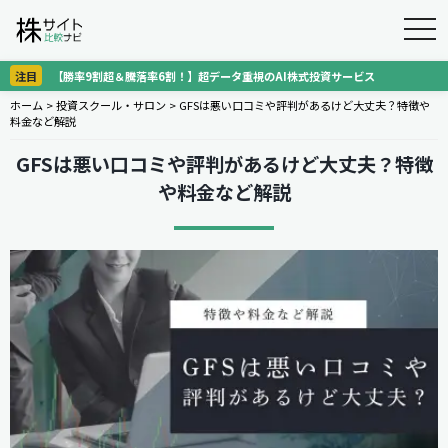
togg
navi
注目
【勝率9割超＆騰落率6割！】超データ重視のAI株式投資サービス
ホーム
>
投資スクール・サロン
>
GFSは悪い口コミや評判があるけど大丈夫？特徴や
料金など解説
GFSは悪い口コミや評判があるけど大丈夫？特徴
や料金など解説