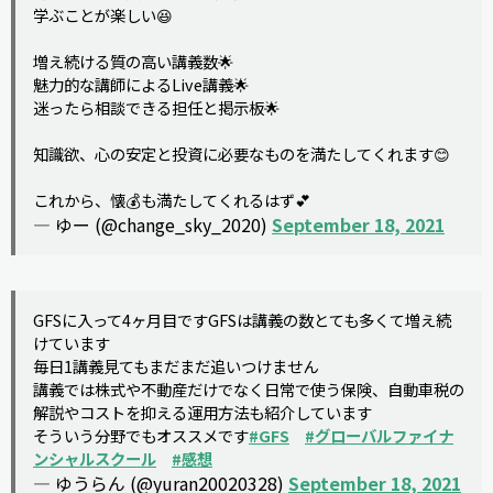
学ぶことが楽しい😆
増え続ける質の高い講義数🌟
魅力的な講師によるLive講義🌟
迷ったら相談できる担任と掲示板🌟
知識欲、心の安定と投資に必要なものを満たしてくれます😊
これから、懐💰も満たしてくれるはず💕
— ゆー (@change_sky_2020)
September 18, 2021
GFSに入って4ヶ月目ですGFSは講義の数とても多くて増え続
けています
毎日1講義見てもまだまだ追いつけません
講義では株式や不動産だけでなく日常で使う保険、自動車税の
解説やコストを抑える運用方法も紹介しています
そういう分野でもオススメです
#GFS
#グローバルファイナ
ンシャルスクール
#感想
— ゆうらん (@yuran20020328)
September 18, 2021