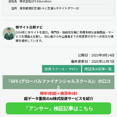
会社名
株式会社GFS Education
住所
東京都港区芝浦3-9-1 芝浦ルネサイトタワー2F
株サイト比較ナビ
2016年に本サイトを設立。専門性・独自性を軸に多種多様な金融商品・サー
ビスを調査＆比較し、初心者から中上級者までの投資家の方々へお役立ち情
報を提供しています。
公開日：2023年9月14日
最終更新日：2025年11月7日
投資スクール・サロン
検証済み記事一覧
『GFS (グローバルファイナンシャルスクール)』の口コ
ミ
勝率9割超＋騰落率6割
超データ重視のAI株式投資サービスを紹介
口コミを投稿する
「アンサー」検証記事はこちら