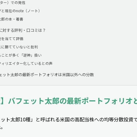
ッター）での発信
と現在のnote（ノート）
太郎の本・著書
に対する評判・口コミは？
迷を当てて評価
スに勝てていないと批判
ることが多く「逆神」扱い
フィリエイター化しているとの声
ェット太郎の最新ポートフォリオは米国以外への分散
年版】バフェット太郎の最新ポートフォリオ
ット太郎10種」と呼ばれる米国の高配当株への均等分散投資
氏。