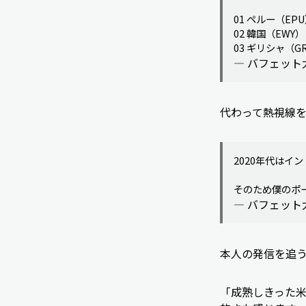
01 ペルー（EPU）
02 韓国（EWY） 
03 ギリシャ（G
— バフェット太郎 
代わって熱視線
2020年代は
そのため僕のポ
— バフェット太郎 
本人の発信を追
「成熟しきった