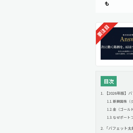
も
目次
【2026年版
新興国株（
金（ゴール
なぜポート
「バフェット太