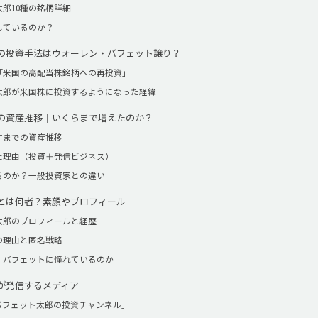
郎10種の銘柄詳細
しているのか？
の投資手法はウォーレン・バフェット譲り？
「米国の高配当株銘柄への再投資」
太郎が米国株に投資するようになった経緯
の資産推移｜いくらまで増えたのか？
現在までの資産推移
た理由（投資＋発信ビジネス）
るのか？一般投資家との違い
とは何者？素顔やプロフィール
太郎のプロフィールと経歴
の理由と匿名戦略
・バフェットに憧れているのか
が発信するメディア
e「バフェット太郎の投資チャンネル」