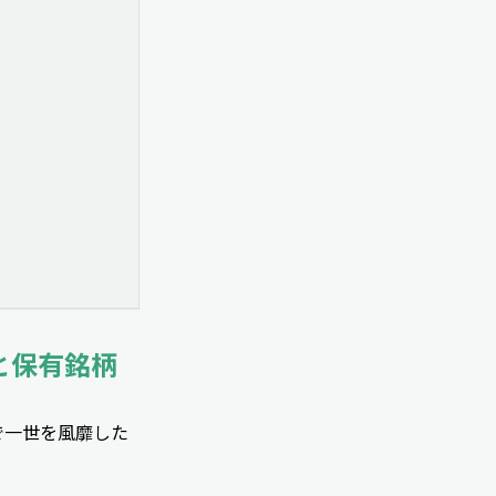
と保有銘柄
で一世を風靡した