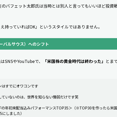
現在のバフェット太郎氏は当時とは別人と言ってもいいほど投資
え持っていればOK」というスタイルではありません。
ーバルサウス）へのシフト
SNSやYouTubeで、
「米国株の黄金時代は終わった」
とま
ンはすでにオワコンです
していないのは、世界を知らない情弱だけです笑
Fの年初来配当込みパフォーマンスTOP35＞（※TOP30を作ったら米
5にしました）