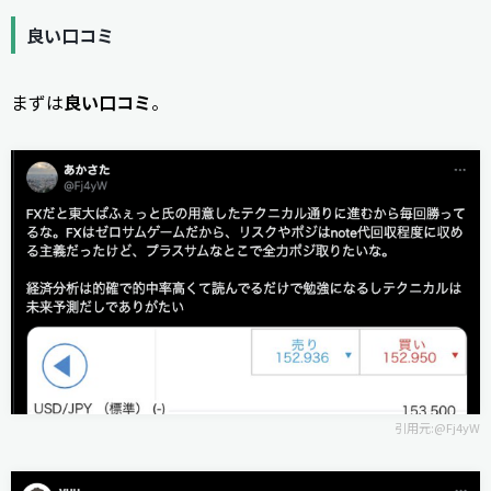
良い口コミ
まずは
良い口コミ
。
引用元:
@Fj4yW