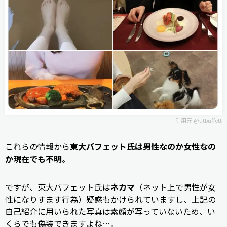
引用元:
@utbuffett
これらの情報から
東大バフェット氏は男性なのか女性なの
か現在でも不明
。
ですが、東大バフェット氏は
ネカマ
（ネット上で男性が女
性になりすます行為）疑惑もかけられていますし、上記の
自己紹介に用いられた写真は素顔が写っていないため、い
くらでも偽装できますよね…。