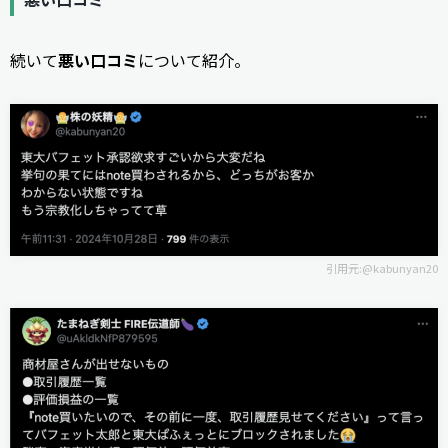
続いて
悪い口コミ
について紹介。
引用元:
@kabunyan20