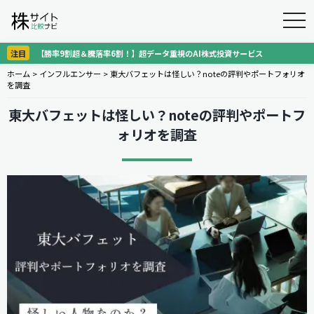
togg
navi
注目
【勝率9割超＆騰落率6割！】超データ重視のAI株式投資サービス
ホーム
>
インフルエンサー
>
東大バフェットは怪しい？noteの評判やポートフォリオ
を調査
東大バフェットは怪しい？noteの評判やポートフ
ォリオを調査