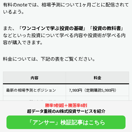
有料のnoteでは、相場予測について1ヶ月ごとに配信されて
いるよう。
また、「
ワンコインで学ぶ投資の基礎
」「
投資の教科書
」
などといった投資について学べる内容や投資術が学べる内
容が購入できます。
料金については、下記の表をご覧ください。
内容
料金
最新の相場予測とポジション
7,980円（定期購読5,980円）
ワンコインで学ぶ投資の基礎
500円
勝率9割超＋騰落率6割
超データ重視のAI株式投資サービスを紹介
投資の教科書
500円
「アンサー」検証記事はこちら