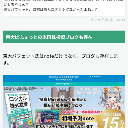
引用元:
@stock_trainee
東大ぱふぇっとの米国株投資ブログも存在
東大バフェット氏はnoteだけでなく、
ブログ
も存在しま
す。