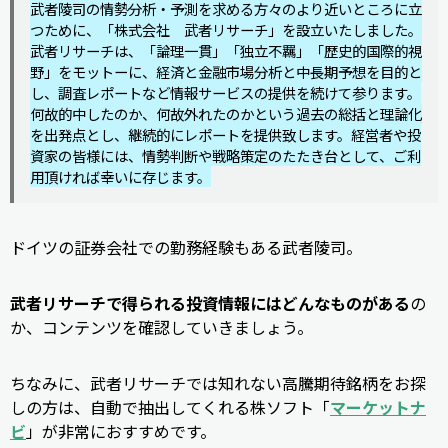
武者陵司の情勢分析・予測を求める方々のより近いところに立
つために、「株式会社 武者リサーチ」を設立いたしました。
武者リサーチは、「論理一貫」「独立不羈」「歴史的国際的視
野」をモットーに、経済と金融市場分析と中長期予想を目的と
し、調査レポートなど情報サービスの提供を続けて参ります。
何故的中したのか、何故外れたのかという過去の総括と理論化
を出発点とし、継続的にレポートを提供致します。経営者や投
資家の皆様には、情勢判断や戦略策定のたたき台として、ご利
用頂ければ幸いに存じます。
ドイツの証券会社での勤務経験もある武者陵司。
武者リサーチで得られる投資情報にはどんなものがある
の
か、コンテンツを確認していきましょう。
ちなみに、武者リサーチでは知れない高騰期待銘柄をお探
しの方は、自動で抽出してくれる株ソフト「
マーケットナ
ビ
」が非常におすすめです。