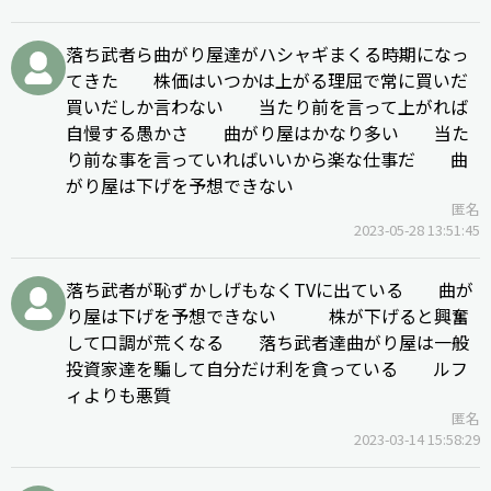
落ち武者ら曲がり屋達がハシャギまくる時期になっ
てきた 株価はいつかは上がる理屈で常に買いだ
買いだしか言わない 当たり前を言って上がれば
自慢する愚かさ 曲がり屋はかなり多い 当た
り前な事を言っていればいいから楽な仕事だ 曲
がり屋は下げを予想できない
匿名
2023-05-28 13:51:45
落ち武者が恥ずかしげもなくTVに出ている 曲が
り屋は下げを予想できない 株が下げると興奮
して口調が荒くなる 落ち武者達曲がり屋は一般
投資家達を騙して自分だけ利を貪っている ルフ
ィよりも悪質
匿名
2023-03-14 15:58:29