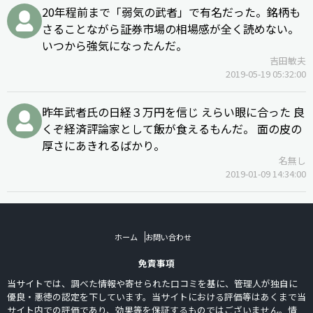
20年程前まで「弱気の武者」で有名だった。銘柄も
さることながら証券市場の相場感が全く読めない。
いつから強気になったんだ。
吉田敏夫
2019-05-19 05:32:00
昨年武者氏の日経３万円を信じ えらい眼に合った 良
くぞ経済評論家として飯が食えるもんだ。 面の皮の
厚さにあきれるばかり。
名無し
2019-01-09 14:34:00
ホーム
お問い合わせ
免責事項
当サイトでは、調べた情報や寄せられた口コミを基に、管理人が独自に
優良・悪徳の認定を下しています。当サイトにおける評価等はあくまで当
サイト内での評価であり、効果等を保証するものではございません。情