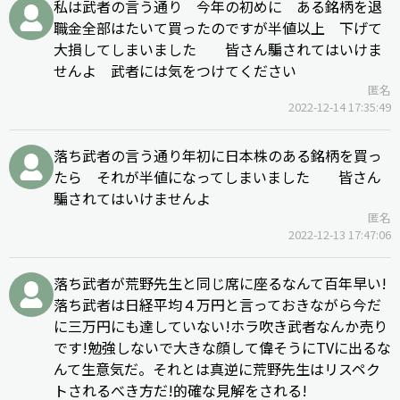
私は武者の言う通り 今年の初めに ある銘柄を退
職金全部はたいて買ったのですが半値以上 下げて
大損してしまいました 皆さん騙されてはいけま
せんよ 武者には気をつけてください
匿名
2022-12-14 17:35:49
落ち武者の言う通り年初に日本株のある銘柄を買っ
たら それが半値になってしまいました 皆さん
騙されてはいけませんよ
匿名
2022-12-13 17:47:06
落ち武者が荒野先生と同じ席に座るなんて百年早い!
落ち武者は日経平均４万円と言っておきながら今だ
に三万円にも達していない!ホラ吹き武者なんか売り
です!勉強しないで大きな顔して偉そうにTVに出るな
んて生意気だ。それとは真逆に荒野先生はリスペク
トされるべき方だ!的確な見解をされる!