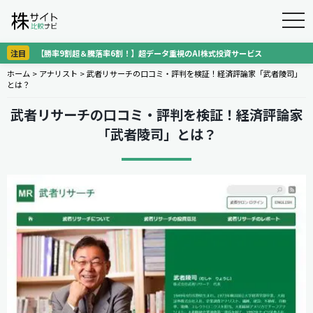
togg
navi
注目
【勝率9割超＆騰落率6割！】超データ重視のAI株式投資サービス
ホーム
>
アナリスト
>
武者リサーチの口コミ・評判を検証！経済評論家「武者陵司」
とは？
武者リサーチの口コミ・評判を検証！経済評論家
「武者陵司」とは？