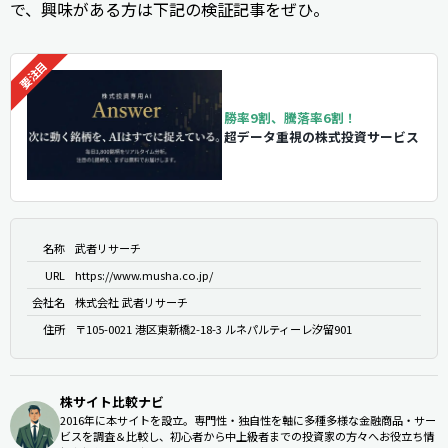
で、興味がある方は下記の検証記事をぜひ。
勝率9割、騰落率6割！
超データ重視の株式投資サービス
名称
武者リサーチ
URL
https://www.musha.co.jp/
会社名
株式会社 武者リサーチ
住所
〒105-0021 港区東新橋2-18-3 ルネパルティーレ汐留901
株サイト比較ナビ
2016年に本サイトを設立。専門性・独自性を軸に多種多様な金融商品・サー
ビスを調査＆比較し、初心者から中上級者までの投資家の方々へお役立ち情