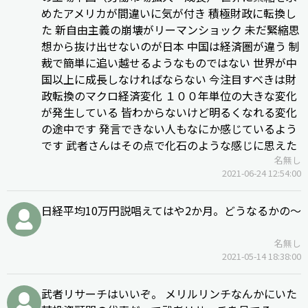
めたアメリカが間違いに気が付き 積極財政に転換し
た 新自由主義の崩壊がリーマンショック 未だ緊縮思
想から抜け出せないのが日本 中国は経済圏が違う 制
裁で簡単に追い越せるようなものではない 世界が中
国以上に成長しなければならない 今注目すべきは財
政転換のマクロ経済変化 １００年単位の大きな変化
が発生している 皆わからないけど明るくなれる変化
の途中です 発言できない人もなにか感じているよう
です 武者さんはその点で化石のような感じに思えた
名無し
2021-06-24 12:54:00
日経平均10万円説唱えてはや2か月。どうなるかの～
名無し
2021-05-14 18:38:00
武者リサーチはいいぞ。 メリルリンチなんかにいた