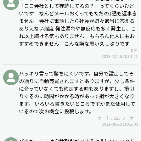
「ここ会社として存続してるの？」ってくらいひど
いです なんどメールおくってもただの1通も返事き
ません 会社に電話したら社長が嫌々適当に答える
ありえない態度 発注漏れや無反応も多く発生し、こ
れ以上続ける気もありません もちろん他人にもお
すすめできません こんな嫌な思い久しぶりです
匿名
2023-12-26 10:01:21
ハッキリ言って勝ちにくいです。自分で設定してそ
の通りに自動売買されますとありますが、少し条件
に合っていなくても約定する時もありますし、損切
りするのに時間がかかる時があって損が大きくなり
ます。 いろいろ書きたいところですがまだ使用して
いるので次の機会に投稿します。
オートレ225 ユーザー
2021-08-28 16:02:00
バカか。ここは自動取引ができるようにロジックを