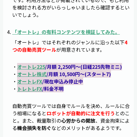
です。利用方法などが掲載されているので、もし利用
を検討される方がいらっしゃいましたら確認するとい
いでしょう。
「
オートレ
」の有料コンテンツを検証してみた。
「オートレ」ではそれぞれのジャンルに沿った以下
4
つの自動売買ツール
が用意されています。
・
オートレ225
/月額 2,250円～(日経225先物ミニ)
・
オートレ株式
/月額 10,500円～(スタート7)
・
オートレFX
/現在申込み停止中
・
トレトレFX
/料金不明
自動売買ツールでは自身でルールを決め、ルールに合
う相場になると
ロボットが自動的に注文を行う
とのこ
と。また、裁量取引の
心労からの開放
、資金拘束によ
る
機会損失を防ぐ
などのメリットがあるようです。