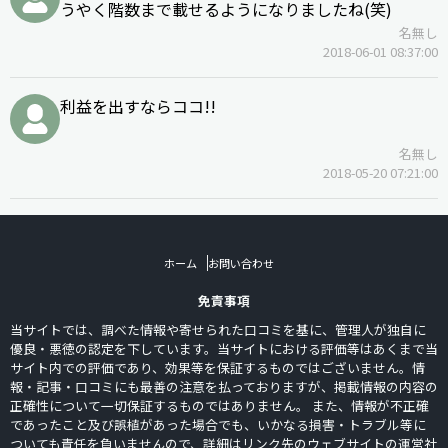
うやく階数まで載せるようになりましたね(笑)
名無し
2018-06-01 08:37:00
利益を出すならココ!!
名無し
2018-05-20 07:21:00
ホーム
お問い合わせ
免責事項
当サイトでは、調べた情報や寄せられた口コミを基に、管理人が独自に
優良・悪徳の認定を下しています。当サイトにおける評価等はあくまで当
サイト内での評価であり、効果等を保証するものではございません。情
報・記事・口コミにも最善の注意を払っておりますが、掲載情報の内容の
正確性について一切保証するものではありません。 また、情報が不正確
であったこと及び誤植があった場合でも、いかなる損害・トラブル等に
ついても責任を負いませんので、詳細はリンク先のウェブサイトの運営社