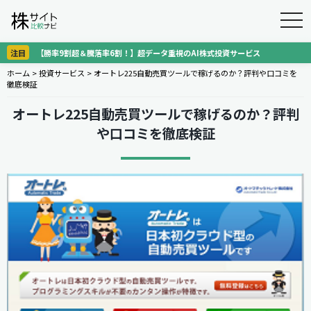
togg
navi
注目
【勝率9割超＆騰落率6割！】超データ重視のAI株式投資サービス
ホーム
>
投資サービス
>
オートレ225自動売買ツールで稼げるのか？評判や口コミを
徹底検証
オートレ225自動売買ツールで稼げるのか？評判
や口コミを徹底検証