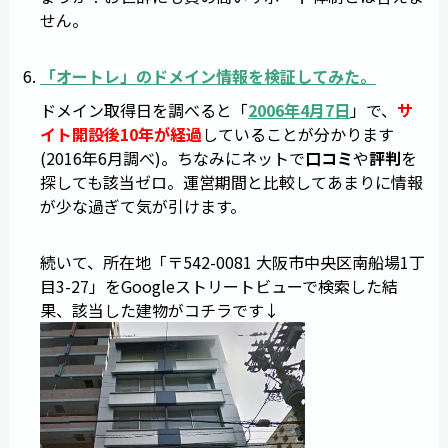
せん。
「
オートレ
」のドメイン情報を検証してみた。
ドメイン取得日を調べると「
2006年4月7日
」で、
サ
イト開設後10年が経過
していることが分かります
(2016年6月調べ)。ちなみにネットで
口コミ
や
評判
を
探しても該当ゼロ。運営期間と比較してあまりに情報
が少な過ぎて気が引けます。
続いて、所在地「〒542-0081 大阪市中央区南船場1丁
目3-27」をGoogleストリートビューで検索した結
果、該当した建物がコチラです↓