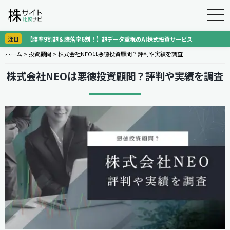
togg
navi
注目
【勝率9割超＆騰落率6割！】超データ重視のAI株式投資サービス
ホーム
>
投資顧問
>
株式会社NEOは悪徳投資顧問？評判や実績を調査
株式会社NEOは悪徳投資顧問？評判や実績を調査