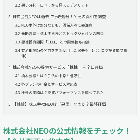
悪い評判・口コミから見えるデメリット
株式会社NEOは過去に行政処分！？その真相を調査
NEO本体は処分なしも、関係人物に要注意
元助言者・橋本明男氏とストックジャパンの関係
悪徳投資顧問「CELL」との関係性も指摘
有名相場師の名前を無断使用した過去も 【ポンコツ投資顧問事
件】
株式会社NEOの提供サービス「株株 」を辛口評価
橋本罫線とは？手法の中身と信頼性
各プランの料金とサービス対応表
株株の実績は？投資パフォーマンスを調べてみた
【結論】株式会社NEOは「悪徳」なのか？最終評価
株式会社NEOの公式情報をチェック！