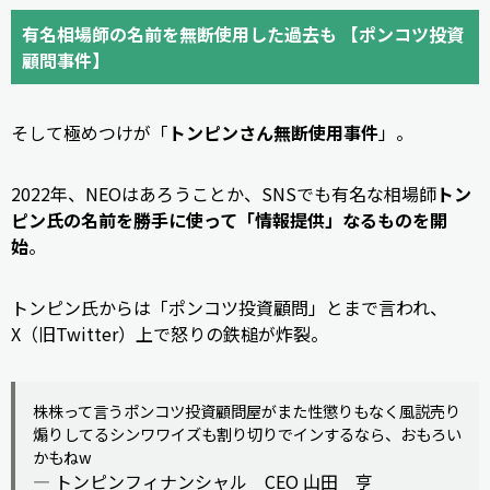
有名相場師の名前を無断使用した過去も 【ポンコツ投資
顧問事件】
そして極めつけが「
トンピンさん無断使用事件
」。
2022年、NEOはあろうことか、SNSでも有名な相場師
トン
ピン氏の名前を勝手に使って「情報提供」なるものを開
始
。
トンピン氏からは「ポンコツ投資顧問」とまで言われ、
X（旧Twitter）上で怒りの鉄槌が炸裂。
株株って言うポンコツ投資顧問屋がまた性懲りもなく風説売り
煽りしてるシンワワイズも割り切りでインするなら、おもろい
かもねw
— トンピンフィナンシャル CEO 山田 亨