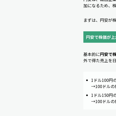
加になるため、
まずは、円安が
円安で株価が上
基本的に
円安で
外で得た売上を
1ドル100円
→100ドルの
1ドル150円
→100ドルの