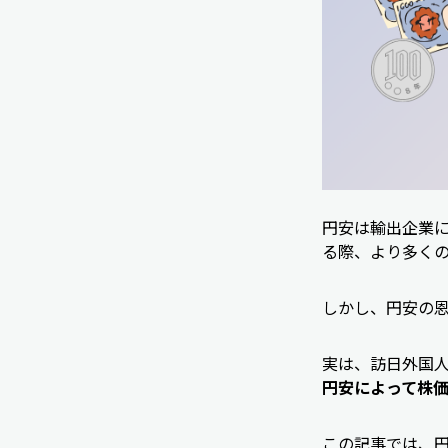
円安は輸出企業
る際、より多く
しかし、円安の
実は、訪日外国
円安によって株
この記事では、