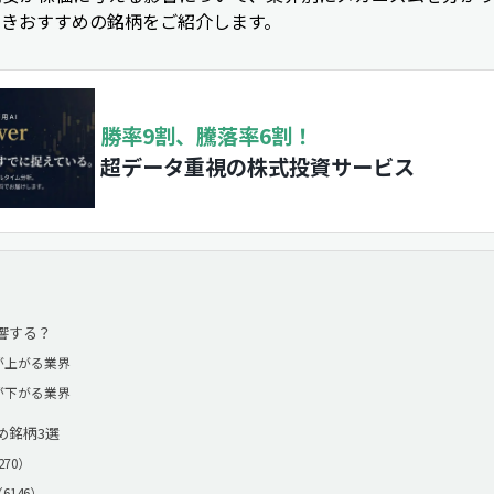
べきおすすめの銘柄をご紹介します。
勝率9割、騰落率6割！
超データ重視の株式投資サービス
響する？
が上がる業界
が下がる業界
め銘柄3選
70）
146）