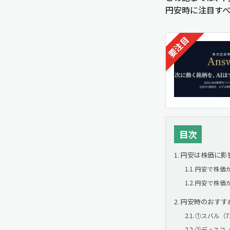
円安時に注目す
目次
円安は株価に影
円安で株価
円安で株価
円安時のおすす
①スバル（72
②ディスコ（6