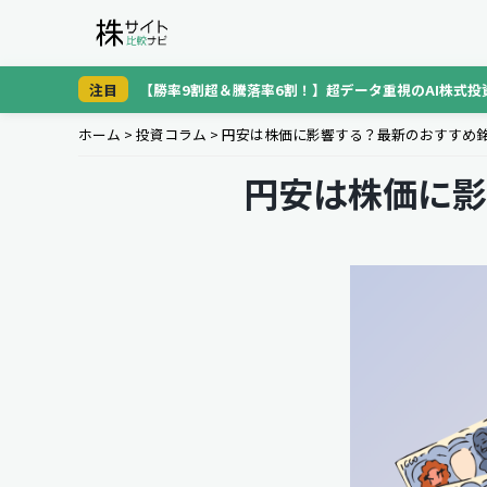
注目
【勝率9割超＆騰落率6割！】超データ重視のAI株式投
ホーム
>
投資コラム
>
円安は株価に影響する？最新のおすすめ
円安は株価に影