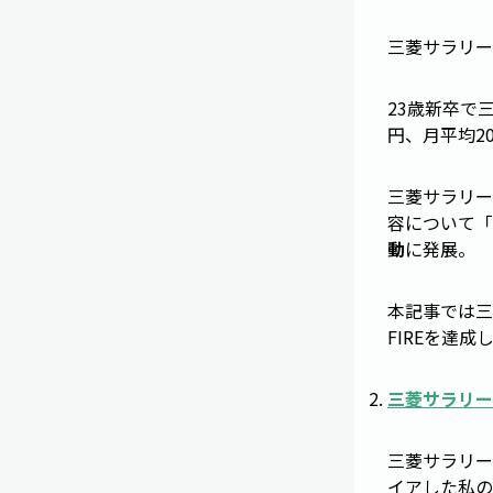
三菱サラリー
23歳新卒で
円、月平均2
三菱サラリー
容について「
動
に発展。
本記事では三
FIREを達
三菱サラリー
三菱サラリー
イアした私の