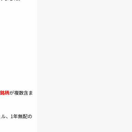
銘柄
が複数含ま
ェル、1年無配の