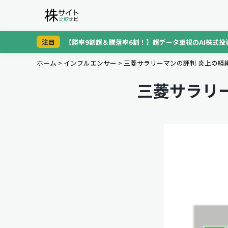
注目
【勝率9割超＆騰落率6割！】超データ重視のAI株式投
ホーム
>
インフルエンサー
>
三菱サラリーマンの評判 炎上の経
三菱サラリ