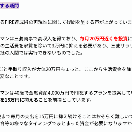
する疑問
るFIRE達成術の再現性に関して疑問を呈する声が上がっていま
マンは三菱商事で高収入を得ており、
毎月20万円近くを投資
の生活費を家賃を除いて3万円に抑える必要があり、三菱サラリー
抵の人間では実行できないものでした。
円だと手取り収入が大体20万円ちょっと。ここから生活資金を
変なことです。
マンは40歳で金融資産4,000万円でFIREするプランを提案し
を15万円に抑える
ことを前提としています。
0歳まで毎月の支出を15万円に抑え続けることはおそらく難しい
育等の様々なタイミングでまとまった資金が必要になりますか