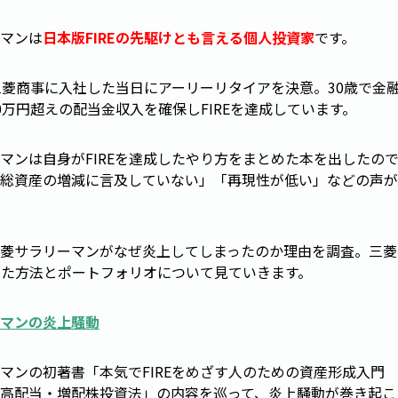
マンは
日本版FIREの先駆けとも言える個人投資家
です。
三菱商事に入社した当日にアーリーリタイアを決意。30歳で金融資
0万円超えの配当金収入を確保しFIREを達成しています。
マンは自身がFIREを達成したやり方をまとめた本を出したの
総資産の増減に言及していない」「再現性が低い」などの声が
菱サラリーマンがなぜ炎上してしまったのか理由を調査。三菱
成した方法とポートフォリオについて見ていきます。
マンの炎上騒動
マンの初著書「本気でFIREをめざす人のための資産形成入門 
高配当・増配株投資法」の内容を巡って、炎上騒動が巻き起こ