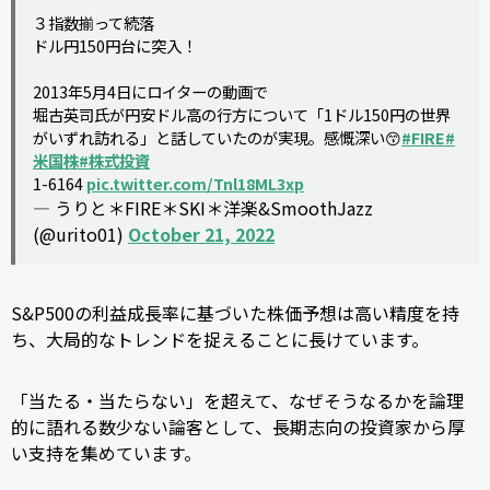
３指数揃って続落
ドル円150円台に突入！
2013年5月4日にロイターの動画で
堀古英司氏が円安ドル高の行方について「1ドル150円の世界
がいずれ訪れる」と話していたのが実現。感慨深い😙
#FIRE
#
米国株
#株式投資
1-6164
pic.twitter.com/Tnl18ML3xp
— うりと＊FIRE＊SKI＊洋楽&SmoothJazz
(@urito01)
October 21, 2022
S&P500の利益成長率に基づいた株価予想は高い精度を持
ち、大局的なトレンドを捉えることに長けています。
「当たる・当たらない」を超えて、なぜそうなるかを論理
的に語れる数少ない論客として、長期志向の投資家から厚
い支持を集めています。