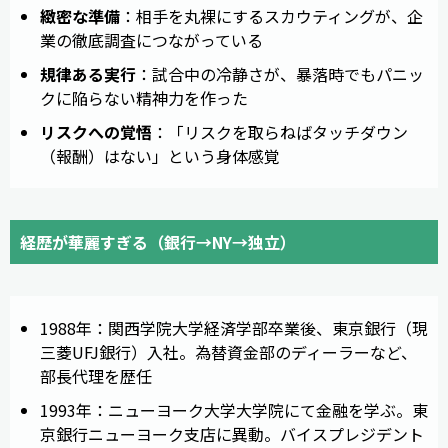
緻密な準備
：相手を丸裸にするスカウティングが、企
業の徹底調査につながっている
規律ある実行
：試合中の冷静さが、暴落時でもパニッ
クに陥らない精神力を作った
リスクへの覚悟
：「リスクを取らねばタッチダウン
（報酬）はない」という身体感覚
経歴が華麗すぎる（銀行→NY→独立）
1988年：関西学院大学経済学部卒業後、東京銀行（現
三菱UFJ銀行）入社。為替資金部のディーラーなど、
部長代理を歴任
1993年：ニューヨーク大学大学院にて金融を学ぶ。東
京銀行ニューヨーク支店に異動。バイスプレジデント