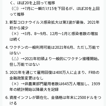
く、ほぼ20を上回って推移
（○）→7月に一瞬だけ15を下回るが、ほぼ20を上回
って推移
新型コロナウイルス感染拡大は第3波が最後、2021年
初から減少
（×）→3月、8～9月、12月～1月と感染者数の増加
は続く
ワクチンの一般利用可能は2021年6月、ただし万能で
はない
（△）→2021年初頭より一般的にワクチン接種開始。
但し万能ではない
2021年を通じて雇用回復は400万人に止まり、FRBの
金融政策変更はなし
（×）→非農業部門雇用者数は645万人増加し、1939
年の統計開始以降最大を記録
資産インフレが顕在化、金価格は年末に2500ドルをつ
ける