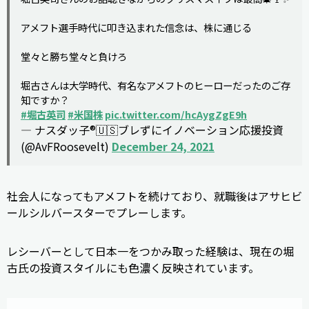
アメフト選手時代に叩き込まれた信念は、株に通じる
堂々と勝ち堂々と負けろ
堀古さんは大学時代、有名なアメフトのヒーローだったのご存
知ですか？
#堀古英司
#米国株
pic.twitter.com/hcAygZgE9h
— ナスダッ子®️🇺🇸ブレずにイノベーション応援投資
(@AvFRoosevelt)
December 24, 2021
社会人になってもアメフトを続けており、就職後はアサヒビ
ールシルバースターでプレーします。
レシーバーとして日本一をつかみ取った経験は、現在の堀
古氏の投資スタイルにも色濃く反映されています。