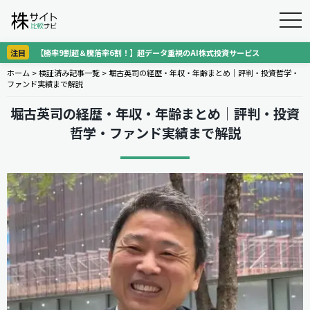
togg
navi
注目
【勝率9割超＆騰落率6割！】超データ重視のAI株式投資サービス
ホーム
>
検証済み記事一覧
>
堀古英司の経歴・年収・年齢まとめ｜評判・投資哲学・
ファンド実績まで解説
堀古英司の経歴・年収・年齢まとめ｜評判・投資
哲学・ファンド実績まで解説