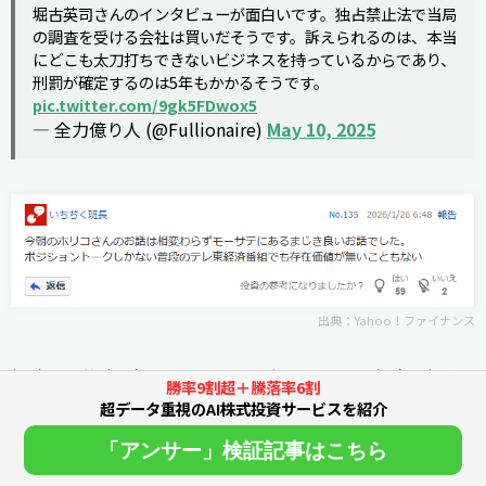
堀古英司さんのインタビューが面白いです。独占禁止法で当局
の調査を受ける会社は買いだそうです。訴えられるのは、本当
にどこも太刀打ちできないビジネスを持っているからであり、
刑罰が確定するのは5年もかかるそうです。
pic.twitter.com/9gk5FDwox5
— 全力億り人 (@Fullionaire)
May 10, 2025
出典：
Yahoo！ファイナンス
極端な暴落論に偏らず、ウォール街のリアルな視点を提供
勝率9割超＋騰落率6割
してくれる安心感があるとの評価も多いです。
超データ重視のAI株式投資サービスを紹介
「アンサー」検証記事はこちら
「ニューヨークの空気感を日本にいながら感じられる」と