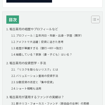
目次
堀古英司の経歴やプロフィールなど
プロフィール｜生年月日・年齢・出身・学歴（関学）
アメフトで大活躍｜投資に活きた思考
経歴が華麗すぎる（銀行→NY→独立）
結婚している？家族（妻・子ども）はいる？
堀古英司の投資哲学・手法
「リスクを取らないリスク」とは
バリュエーション重視の投資手法
分散投資の否定と「集中投資」
ショート戦略も活用
堀古英司が運用するファンドの実績は？
新ホリコ・フォーカス・ファンド（新自由の女神）の実績