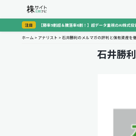
注目
【勝率9割超＆騰落率6割！】超データ重視のAI株式投
ホーム
>
アナリスト
>
石井勝利のメルマガの評判と保有資産を
石井勝利