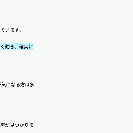
しています。
早く動き、確実に
が気になる方は多
。
の声
が見つかりま