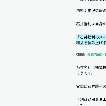
内容：市況情報
石井勝利は自身
『石井勝利のメ
利益を積み上げ
引用元：
経済評論家・石井
石井勝利は株式投
そうです。
実際に石井勝利
「利益が出せる
した。