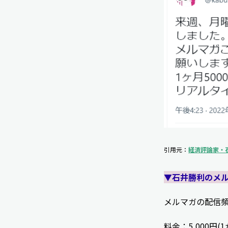
引用元：
経済評論家・石井
▼石井勝利のメ
メルマガの配信
料金：5,000円(1