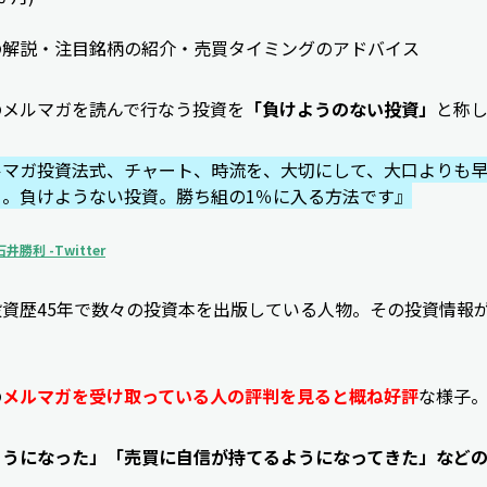
の解説・注目銘柄の紹介・売買タイミングのアドバイス
のメルマガを読んで行なう投資を
「負けようのない投資」
と称
ルマガ投資法式、チャート、時流を、大切にして、大口よりも
る。負けようない投資。勝ち組の1％に入る方法です』
勝利 -Twitter
資歴45年で数々の投資本を出版している人物。その投資情報
の
メルマガを受け取っている人の評判を見ると概ね好評
な様子
ようになった」「売買に自信が持てるようになってきた」など