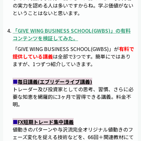
の実力を認める人は多いですからね。学ぶ価値がない
ということはないと思います。
「
GIVE WING BUSINESS SCHOOL
(
GWBS
)」の有料
コンテンツを検証してみた。
「GIVE WING BUSINESS SCHOOL(GWBS)」が
有料で
提供している講義
は全部で3つです。簡単にではあり
ますが、1つずつ紹介していきます。
■
毎日講義(エブリデーライブ講義)
トレーダー及び投資家としての思考、習慣、さらに必
要な知恵を網羅的に3ヶ月で習得できる講義。料金不
明。
■
FX短期トレード集中講義
値動きのパターンや与沢流完全オリジナル値動きのフ
ェーズ変化を捉える技術などを、66回＋関連教材にて