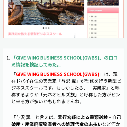
「
GIVE WING BUSINESS SCHOOL
(
GWBS
)」の
口コ
ミ
情報
を
検証
してみた。
「
GIVE WING BUSINESS SCHOOL(GWBS)
」は、現
在ドバイ在住の実業家「与沢 翼」が監修を行う新型ビ
ジネススクールです。もしかしたら、「実業家」と呼
称するよりか「元ネオヒルズ族」と呼称した方がピン
と来る方が多いかもしれませんね。
「与沢 翼」と言えば、
暴行容疑による書類送検・自己
破産・産業廃棄物業者への処理代金の未払い
など何か