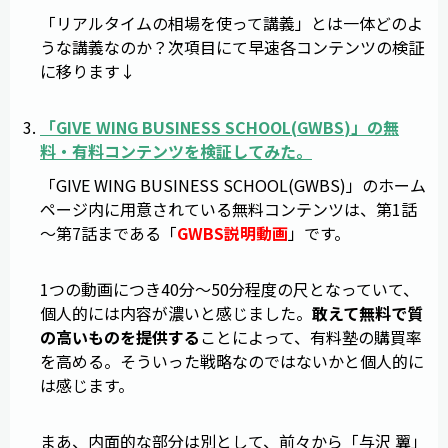
「リアルタイムの相場を使って講義」とは一体どのよ
うな講義なのか？次項目にて早速各コンテンツの検証
に移ります↓
「
GIVE WING BUSINESS SCHOOL
(
GWBS
)」の無
料・有料コンテンツを検証してみた。
「GIVE WING BUSINESS SCHOOL(GWBS)」のホーム
ページ内に用意されている無料コンテンツは、第1話
～第7話まである「
GWBS説明動画
」です。
1つの動画につき40分～50分程度の尺となっていて、
個人的には内容が濃いと感じました。
敢えて無料で質
の高いものを提供する
ことによって、有料塾の購買率
を高める。そういった戦略なのではないかと個人的に
は感じます。
まあ、内面的な部分は別として、前々から「与沢 翼」