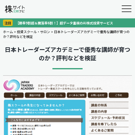
togg
navi
注目
【勝率9割超＆騰落率6割！】超データ重視のAI株式投資サービス
ホーム
>
投資スクール・サロン
>
日本トレーダーズアカデミーで優秀な講師が育つの
か？評判などを検証
日本トレーダーズアカデミーで優秀な講師が育つ
のか？評判などを検証