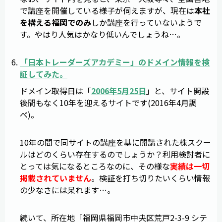
で講座を開催している様子が伺えますが、現在は
本社
を構える福岡でのみ
しか講座を行っていないようで
す。やはり人気はかなり低いんでしょうね…。
「
日本トレーダーズアカデミー
」のドメイン情報を検
証してみた。
ドメイン取得日は「
2006年5月25日
」と、サイト開設
後間もなく10年を迎えるサイトです(2016年4月調
べ)。
10年の間で同サイトの講座を基に開講された株スクー
ルはどのくらい存在するのでしょうか？利用検討者に
とっては気になるところなのに、その様な
実績は一切
掲載されていません
。検証を打ち切りたいくらい情報
の少なさには呆れます…。
続いて、所在地「福岡県福岡市中央区荒戸2-3-9 シテ