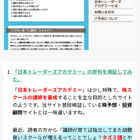
「
日本トレーダーズアカデミー
」の
評判
を検証してみ
た。
「
日本トレーダーズアカデミー
」は少し特殊で、
株ス
クールの講師を養成
することを主な目的としたサイト
のようです。当サイト普段検証している
株予想
・
投資
顧問
サイトとは一味違いますね。
最近、読者の方から「
講師が育てば独立してまた胡散
臭いスクールが増えるってことでしょ？
ネズミ講
とや