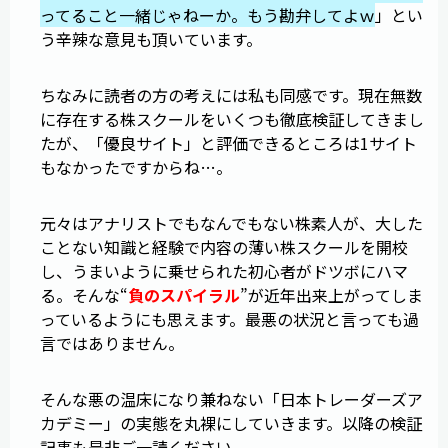
ってること一緒じゃねーか。もう勘弁してよｗ
」とい
う辛辣な意見も頂いています。
ちなみに読者の方の考えには私も同感です。現在無数
に存在する株スクールをいくつも徹底検証してきまし
たが、「優良サイト」と評価できるところは1サイト
もなかったですからね…。
元々はアナリストでもなんでもない株素人が、大した
ことない知識と経験で内容の薄い株スクールを開校
し、うまいように乗せられた初心者がドツボにハマ
る。そんな“
負のスパイラル
”が近年出来上がってしま
っているようにも思えます。最悪の状況と言っても過
言ではありません。
そんな悪の温床になり兼ねない「日本トレーダーズア
カデミー」の実態を丸裸にしていきます。以降の検証
記事も是非ご一読ください。