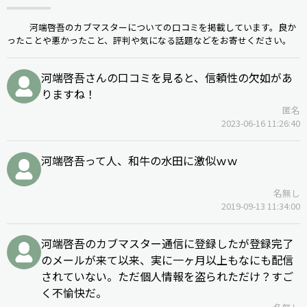
河端啓吾のカブマスターについての口コミを掲載しています。良か
ったことや悪かったこと、評判や気になる話題などをお寄せください。
河端啓吾さんの口コミを見ると、信頼性の欠如があ
りますね！
匿名
2023-06-16 11:26:40
河端啓吾って人、和牛の水田に激似ｗｗ
名無し
2019-09-13 11:34:00
河端啓吾のカブマスター通信に登録したが登録完了
のメールが来て以来、実に一ヶ月以上もなにも配信
されていない。ただ個人情報を盗られただけ？すご
く不愉快だ。