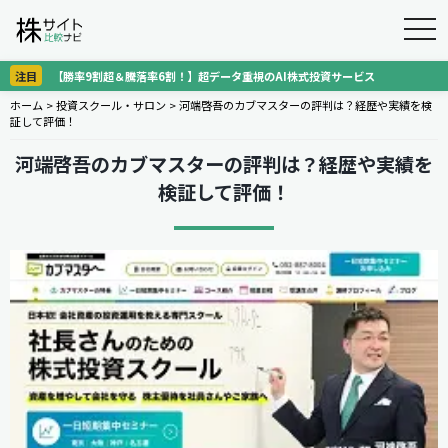
togg
navi
注目
【勝率9割超＆騰落率6割！】超データ重視のAI株式投資サービス
ホーム
>
投資スクール・サロン
>
河端啓吾のカブマスターの評判は？経歴や実績を検
証して評価！
河端啓吾のカブマスターの評判は？経歴や実績を
検証して評価！