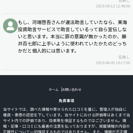
名無し
2019-09-12 12:48:00
もし、河端啓吾さんが違法助言していたなら、東海
投資助言サービスで助言しているって自ら宣伝しな
いと思います。本当に罪の意識が無かったのか、藤
井百七郎に上手いように使われていたかたのどっち
かだと個人的には思います。
名無し
2019-08-05 16:17:00
ホーム
お問い合わせ
免責事項
当サイトでは、調べた情報や寄せられた口コミを基に、管理人が独自に
優良・悪徳の認定を下しています。当サイトにおける評価等はあくまで当
サイト内での評価であり、効果等を保証するものではございません。情
報・記事・口コミにも最善の注意を払っておりますが、掲載情報の内容の
正確性について一切保証するものではありません。 また、情報が不正確