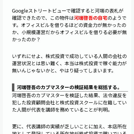
Googleストリートビューで確認すると河端の表札が
確認できたので、この物件は
河端啓吾の自宅
のようで
す。オフィスビルを借りるほどの資金力が無かったの
か、小規模運営だからオフィスビルを借りる必要が無
かったのか？
いずれにせよ、株式投資で成功している人間の会社の
運営状況とは思い難く、本当は株式投資で稼ぐ能力が
無いんじゃないかと、やはり疑ってしまいます。
河端啓吾のカブマスターの検証結果を総括する。
河端啓吾のカブマスターを検証した結果、法令違反を
犯した投資顧問会社と株式投資スクールに在籍してい
た人間が代表を講師を務めていることが判明。
更に、代表講師の実績が乏しいことに加え、本店所在
地として登記している所在地が株式投資で稼いでいる