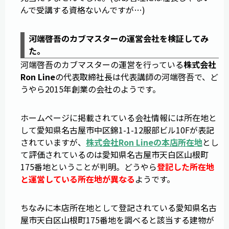
んで受講する資格ないんですが…)
河端啓吾のカブマスターの運営会社を検証してみ
た。
河端啓吾のカブマスターの運営を行っている
株式会社
Ron Line
の代表取締社長は代表講師の河端啓吾で、ど
うやら2015年創業の会社のようです。
ホームページに掲載されている会社情報には所在地と
して愛知県名古屋市中区錦1-1-12服部ビル10Fが表記
されていますが、
株式会社Ron Lineの本店所在地
とし
て評価されているのは愛知県名古屋市天白区山根町
175番地ということが判明。どうやら
登記した所在地
と運営している所在地が異なる
ようです。
ちなみに本店所在地として登記されている愛知県名古
屋市天白区山根町175番地を調べると該当する建物が