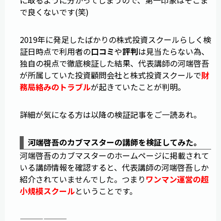
に取るように分かってしまうので、第一印象はそこま
で良くないです(笑)
2019年に発足したばかりの株式投資スクールらしく検
証日時点で利用者の
口コミ
や
評判
は見当たらない為、
独自の視点で徹底検証した結果、代表講師の河端啓吾
が所属していた投資顧問会社と株式投資スクールで
財
務局絡みのトラブル
が起きていたことが判明。
詳細が気になる方は以降の検証記事をご一読あれ。
河端啓吾のカブマスターの講師を検証してみた。
河端啓吾のカブマスターのホームページに掲載されて
いる講師情報を確認すると、代表講師の河端啓吾しか
紹介されていませんでした。つまり
ワンマン運営の超
小規模スクール
ということです。
——————