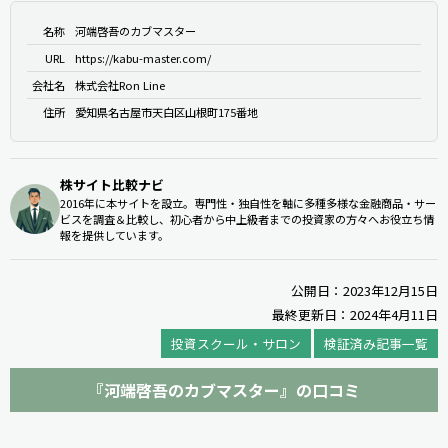
名称
河端啓吾のカブマスター
URL
https://kabu-master.com/
会社名
株式会社Ron Line
住所
愛知県名古屋市天白区山根町175番地
株サイト比較ナビ
2016年に本サイトを設立。専門性・独自性を軸に多種多様な金融商品・サー
ビスを調査＆比較し、初心者から中上級者までの投資家の方々へお役立ち情
報を提供しています。
公開日：2023年12月15日
最終更新日：2024年4月11日
投資スクール・サロン
検証済み記事一覧
『河端啓吾のカブマスター』の口コミ