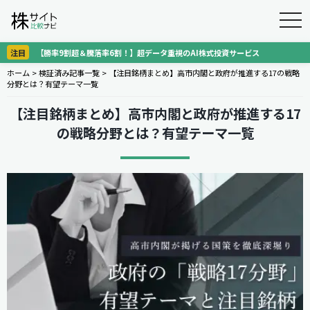
togg
navi
注目
【勝率9割超＆騰落率6割！】超データ重視のAI株式投資サービス
ホーム
>
検証済み記事一覧
>
【注目銘柄まとめ】高市内閣と政府が推進する17の戦略
分野とは？有望テーマ一覧
【注目銘柄まとめ】高市内閣と政府が推進する17
の戦略分野とは？有望テーマ一覧