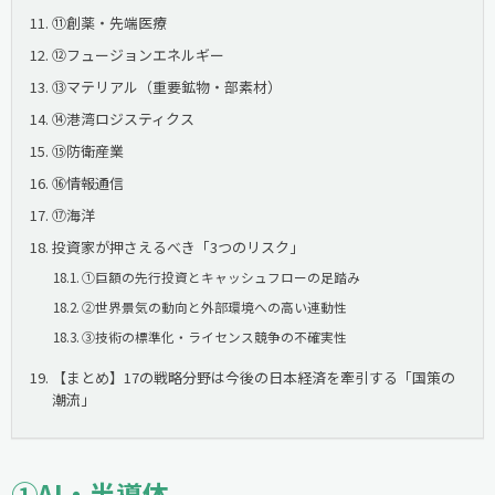
⑪創薬・先端医療
⑫フュージョンエネルギー
⑬マテリアル（重要鉱物・部素材）
⑭港湾ロジスティクス
⑮防衛産業
⑯情報通信
⑰海洋
投資家が押さえるべき「3つのリスク」
①巨額の先行投資とキャッシュフローの足踏み
②世界景気の動向と外部環境への高い連動性
③技術の標準化・ライセンス競争の不確実性
【まとめ】17の戦略分野は今後の日本経済を牽引する「国策の
潮流」
①AI・半導体