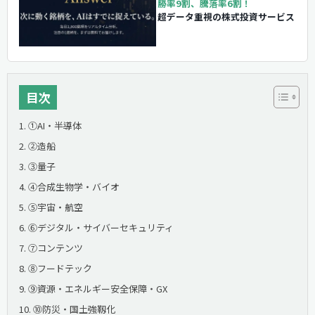
勝率9割、騰落率6割！
超データ重視の株式投資サービス
目次
①AI・半導体
②造船
③量子
④合成生物学・バイオ
⑤宇宙・航空
⑥デジタル・サイバーセキュリティ
⑦コンテンツ
⑧フードテック
⑨資源・エネルギー安全保障・GX
⑩防災・国土強靱化