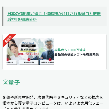
日本の造船業が復活！造船株が注目される理由と厳選
5銘柄を徹底分析
編集者も＋300万達成！
最先端の株式ソフトを徹底解説
③量子
創薬や新素材開発、次世代暗号セキュリティなどの概念を
根本から覆す量子コンピュータは、いよいよ実用化フェー
ズへと歩みを進めています。