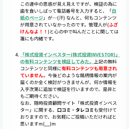
この連中の思惑が見え見えですが、検証の為に
歯を食いしばって電話番号を入力すると、「
白
紙のページ
」が…(汗) なんと、何もコンテンツ
が用意されていなかったのです。管理人が(
ふざ
けんなよ！！
)と心の中で叫んだことに関しては
誰にも内緒です。
「
株式投資インベスター
(
株式投資INVESTOR
)」
の有料コンテンツを検証してみた。
上記の無料
コンテンツと同様に
有料コンテンツも用意され
ていません
。今後どのような銘柄情報の案内が
届くのか全く検討がつきませんが、何か情報を
入手次第に追加で検証を行いますので、是非と
もご期待ください。
なお、随時投資顧問サイト「株式投資インベス
ター」に関する、
口コミ
・
タレコミ
も受付けて
おりますので、お気軽にご投稿いただければと
思いますm(__)m