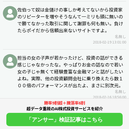
佐伯って奴は金儲けの事しか考えてないから投資家
のリピーターを増やそうなんて一ミリも頭に無いの
で勝てなかった取引に関して謝罪も何も無い。負け
たらポイだから信頼出来ないサイトですよ。
名無し
2018-02-19 13:01:00
担当の女の子声が若かったけど、投資の話ができる
感じじゃなかったな。やっぱりお金の話なので若い
女の子じゃ無くて経験豊富な金融マンと話がしたい
よね。実際、他の投資顧問会社に乗り換えたら数１
００倍のパフォーマンスが出たよ、まさに別次元。
名無し
2018-02-16 18:56:00
勝率9割超＋騰落率6割
超データ重視のAI株式投資サービスを紹介
インベスターのお陰で結構損しましたが、今は他の
投資顧問サイトの助言で投資仕手好調です。アベノ
「アンサー」検証記事はこちら
ミクス様さまですね。３月くらいまではこの調子で