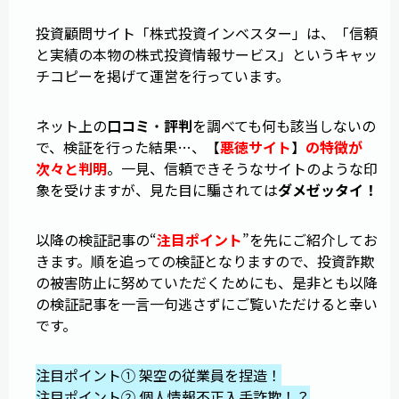
投資顧問サイト「株式投資インベスター」は、「信頼
と実績の本物の株式投資情報サービス」というキャッ
チコピーを掲げて運営を行っています。
ネット上の
口コミ
・
評判
を調べても何も該当しないの
で、検証を行った結果…、【
悪徳サイト
】
の特徴が
次々と判明
。一見、信頼できそうなサイトのような印
象を受けますが、見た目に騙されては
ダメゼッタイ！
以降の検証記事の“
注目ポイント
”を先にご紹介してお
きます。順を追っての検証となりますので、投資詐欺
の被害防止に努めていただくためにも、是非とも以降
の検証記事を一言一句逃さずにご覧いただけると幸い
です。
注目ポイント① 架空の従業員を捏造！
注目ポイント② 個人情報不正入手詐欺！？