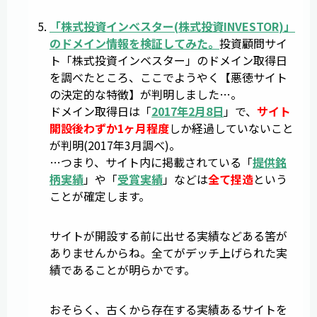
「
株式投資インベスター
(
株式投資INVESTOR
)」
のドメイン情報を検証してみた。
投資顧問サイ
ト「株式投資インベスター」のドメイン取得日
を調べたところ、ここでようやく【悪徳サイト
の決定的な特徴】が判明しました…。
ドメイン取得日は「
2017年2月8日
」で、
サイト
開設後わずか1ヶ月程度
しか経過していないこと
が判明(2017年3月調べ)。
…つまり、サイト内に掲載されている「
提供銘
柄実績
」や「
受賞実績
」などは
全て捏造
という
ことが確定します。
サイトが開設する前に出せる実績などある筈が
ありませんからね。全てがデッチ上げられた実
績であることが明らかです。
おそらく、古くから存在する実績あるサイトを