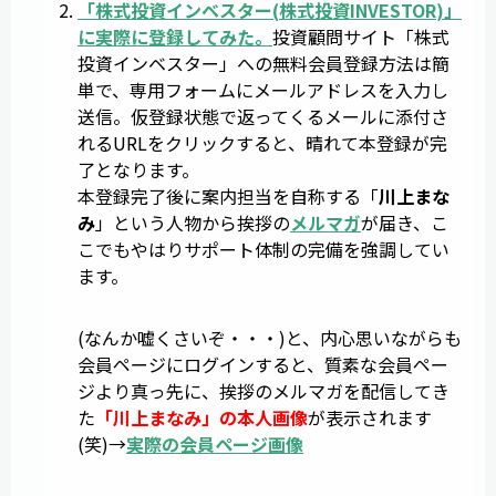
「
株式投資インベスター
(
株式投資INVESTOR
)」
に実際に登録してみた。
投資顧問サイト「株式
投資インベスター」への無料会員登録方法は簡
単で、専用フォームにメールアドレスを入力し
送信。仮登録状態で返ってくるメールに添付さ
れるURLをクリックすると、晴れて本登録が完
了となります。
本登録完了後に案内担当を自称する「
川上まな
み
」という人物から挨拶の
メルマガ
が届き、こ
こでもやはりサポート体制の完備を強調してい
ます。
(なんか嘘くさいぞ・・・)と、内心思いながらも
会員ページにログインすると、質素な会員ペー
ジより真っ先に、挨拶のメルマガを配信してき
た
「川上まなみ」の本人画像
が表示されます
(笑)→
実際の会員ページ画像