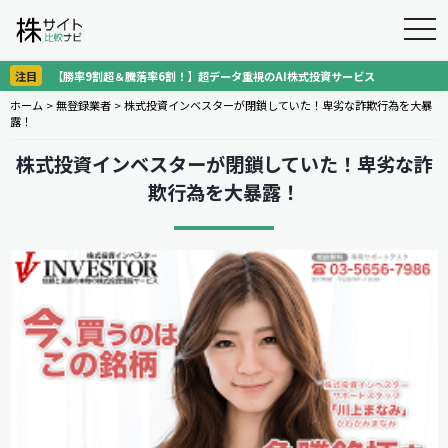
togg
navi
注目
【勝率9割超＆騰落率6割！】超データ重視のAI株式投資サービス
ホーム
>
無登録業者
>
株式投資インベスターが閉鎖していた！卑劣な詐欺行為を大暴
露！
株式投資インベスターが閉鎖していた！卑劣な詐
欺行為を大暴露！