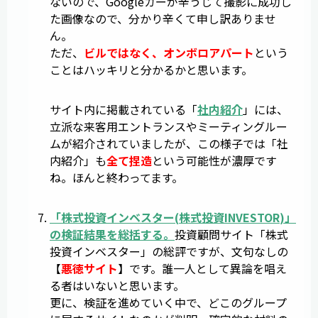
ないので、Googleカーが辛うじて撮影に成功し
た画像なので、分かり辛くて申し訳ありませ
ん。
ただ、
ビルではなく、オンボロアパート
という
ことはハッキリと分かるかと思います。
サイト内に掲載されている「
社内紹介
」には、
立派な来客用エントランスやミーティングルー
ムが紹介されていましたが、この様子では「社
内紹介」も
全て捏造
という可能性が濃厚です
ね。ほんと終わってます。
「
株式投資インベスター
(
株式投資INVESTOR
)」
の検証結果を総括する。
投資顧問サイト「株式
投資インベスター」の総評ですが、文句なしの
【
悪徳サイト
】です。誰一人として異論を唱え
る者はいないと思います。
更に、検証を進めていく中で、どこのグループ