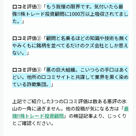
口コミ
評価①「
もう我慢の限界です。気付いたら最
強!!株トレード投資顧問に1000万以上吸収されてまし
た。
」
口コミ
評価②「
顧問と名乗るほどの知識や技術も無く
やみくもに銘柄を並べてるだけのクズ会社としか思え
ない。
」
口コミ
評価③「
悪の巨大組織。こいつらの手口はあく
どい。他所の口コミサイトと共謀して業界を黒く染め
ている詐欺集団。
」
上記でご紹介した3つの口コミ評価は数ある悪評の氷
山の一角に過ぎません。他の投稿が気になる方は「
最
強!!株トレード投資顧問
」の検証記事より、じっくり
とご確認ください。