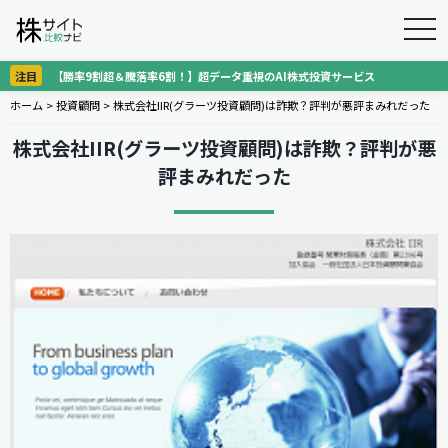
togg
navi
注目
【勝率9割超＆騰落率6割！】超データ重視のAI株式投資サービス
ホーム
>
投資顧問
>
株式会社IIR(グラーツ投資顧問)は詐欺？評判が悪評まみれだった
株式会社IIR(グラーツ投資顧問)は詐欺？評判が悪
評まみれだった