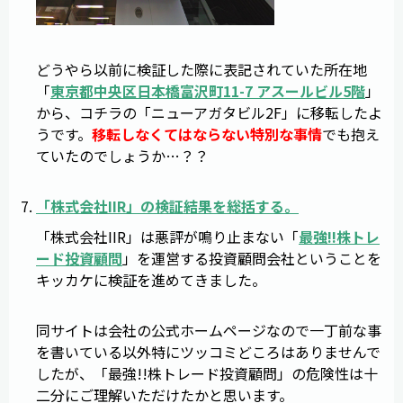
どうやら以前に検証した際に表記されていた所在地
「
東京都中央区日本橋富沢町11-7 アスールビル5階
」
から、コチラの「ニューアガタビル2F」に移転したよ
うです。
移転しなくてはならない特別な事情
でも抱え
ていたのでしょうか…？？
「
株式会社IIR
」の検証結果を総括する。
「株式会社IIR」は悪評が鳴り止まない「
最強!!株トレ
ード投資顧問
」を運営する投資顧問会社ということを
キッカケに検証を進めてきました。
同サイトは会社の公式ホームページなので一丁前な事
を書いている以外特にツッコミどころはありませんで
したが、「最強!!株トレード投資顧問」の危険性は十
二分にご理解いただけたかと思います。