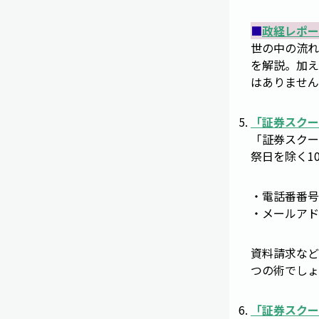
■
政経レポー
世の中の流れ
を解説。加え
はありません
「
証券スクー
「証券スクー
祭日を除く1
・電話番番号：0
・メールアド
資料請求など
つの術でしょ
「
証券スクー