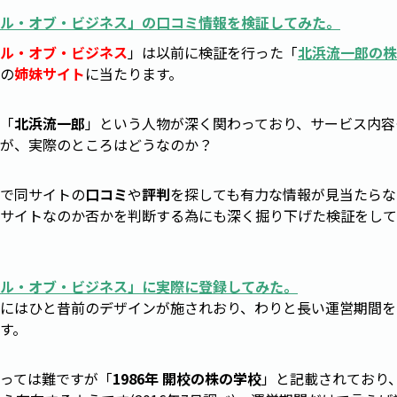
ル・オブ・ビジネス
」の
口コミ
情報
を
検証
してみた。
ル・オブ・ビジネス
」は以前に検証を行った「
北浜流一郎の株
の
姉妹サイト
に当たります。
「
北浜流一郎
」という人物が深く関わっており、サービス内容
が、実際のところはどうなのか？
で同サイトの
口コミ
や
評判
を探しても有力な情報が見当たらな
サイトなのか否かを判断する為にも深く掘り下げた検証をして
ル・オブ・ビジネス
」に実際に登録してみた。
にはひと昔前のデザインが施されおり、わりと長い運営期間を
す。
っては難ですが「
1986年 開校の株の学校
」と記載されており