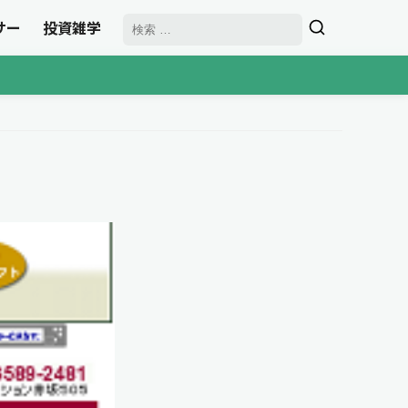
サー
投資雑学