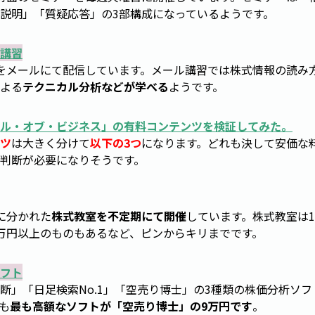
説明」「質疑応答」の3部構成になっているようです。
講習
をメールにて配信しています。メール講習では株式情報の読み
よる
テクニカル分析などが学べる
ようです。
ル・オブ・ビジネス
」の有料コンテンツを検証してみた。
ツ
は大きく分けて
以下の3つ
になります。どれも決して安価な
判断が必要になりそうです。
に分かれた
株式教室を不定期にて開催
しています。株式教室は
万円以上のものもあるなど、ピンからキリまでです。
フト
断」「日足検索No.1」「空売り博士」の3種類の株価分析ソ
も
最も高額なソフトが「空売り博士」の9万円です
。