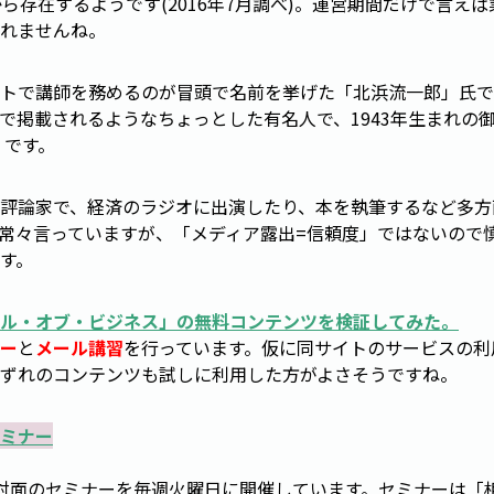
から存在するようです(2016年7月調べ)。運営期間だけで言え
れませんね。
トで講師を務めるのが冒頭で名前を挙げた「北浜流一郎」氏で
で掲載されるようなちょっとした有名人で、1943年生まれの御
」です。
評論家で、経済のラジオに出演したり、本を執筆するなど多方
常々言っていますが、「メディア露出=信頼度」ではないので
す。
ル・オブ・ビジネス
」の無料コンテンツを検証してみた。
ー
と
メール講習
を行っています。仮に同サイトのサービスの利
ずれのコンテンツも試しに利用した方がよさそうですね。
ミナー
対面のセミナーを毎週火曜日に開催しています。セミナーは「