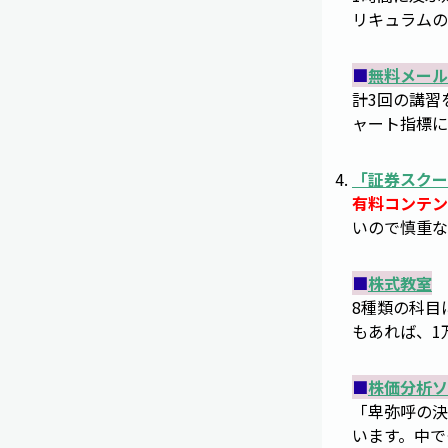
リキュラムの
■
無料メール
計3回の講習
ャート指標に
「
証券スクー
有料コンテン
いので慎重な
■
株式教室
8種類の科目
もあれば、1
■
株価分析ソ
「卑弥呼の決
います。中で