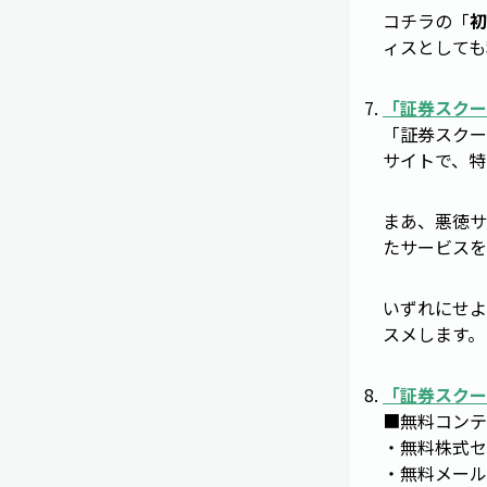
コチラの「
初
ィスとしても
「
証券スクー
「証券スクー
サイトで、特
まあ、悪徳サ
たサービスを
いずれにせよ
スメします。
「
証券スクー
■無料コンテ
・無料株式セ
・無料メール