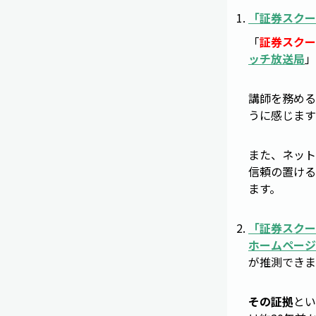
「
証券スクー
「
証券スクー
ッチ放送局
」
講師を務める
うに感じます
また、ネット
信頼の置ける
ます。
「
証券スクー
ホームページ
が推測できま
その証拠
とい