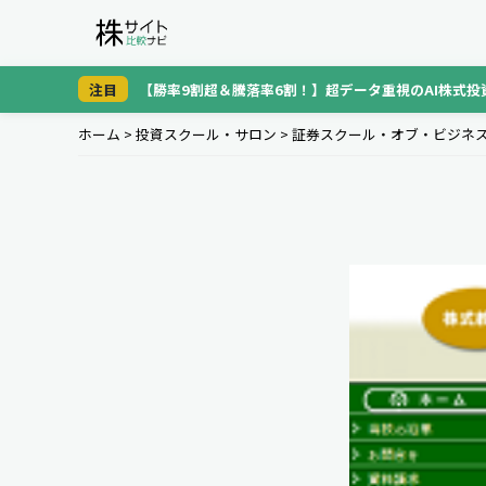
注目
【勝率9割超＆騰落率6割！】超データ重視のAI株式投
ホーム
>
投資スクール・サロン
>
証券スクール・オブ・ビジネ