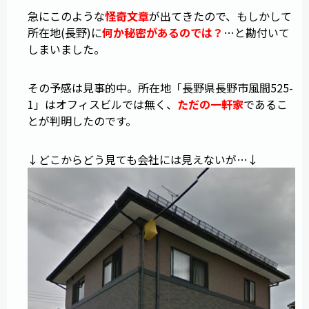
急にこのような
怪奇文章
が出てきたので、もしかして
所在地(長野)に
何か秘密があるのでは？
…と勘付いて
しまいました。
その予感は見事的中。所在地「長野県長野市風間525-
1」はオフィスビルでは無く、
ただの一軒家
であるこ
とが判明したのです。
↓どこからどう見ても会社には見えないが…↓