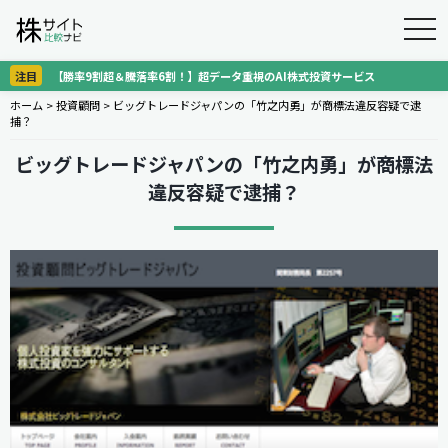
togg
navi
注目
【勝率9割超＆騰落率6割！】超データ重視のAI株式投資サービス
ホーム
>
投資顧問
>
ビッグトレードジャパンの「竹之内勇」が商標法違反容疑で逮
捕？
ビッグトレードジャパンの「竹之内勇」が商標法
違反容疑で逮捕？