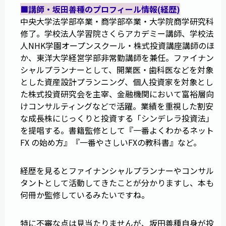
■講師・坂田善種のプロフィール情報(経歴)
中央大学法学部卒業・商学部卒業・大学院商学研究科
修了。学校法人学習院さくらアカデミー講師、学校法
人NHK学園オープンスクール・株式投資講座講師のほ
か、東洋大学経営学部非常勤講師を兼任。ファイナン
シャルプランナーとして、開業医・歯科医などを対象
とした資産設計プランニング、個人投資家を対象とし
た株式投資研究会を主宰、金融機関において富裕層向
けコンサルティングなどで活躍。業績を重視した割安
な成長株にじっくりと投資する「シンデレラ投資法」
を提唱する。書籍監修として『一番よくわかるネット
FX の始め方』『一番やさしいFXの教科書』など。
経歴を見るとファイナンシャルプランナーやコンサル
タントとして活動してきたことが分かりますし、本も
何冊か監修しているみたいですね。
特に不審な点は見当たりませんが、坂田善種自身が投