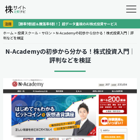
togg
navi
注目
【勝率9割超＆騰落率6割！】超データ重視のAI株式投資サービス
ホーム
>
投資スクール・サロン
>
N-Academyの初歩から分かる！株式投資入門｜評
判などを検証
N-Academyの初歩から分かる！株式投資入門｜
評判などを検証