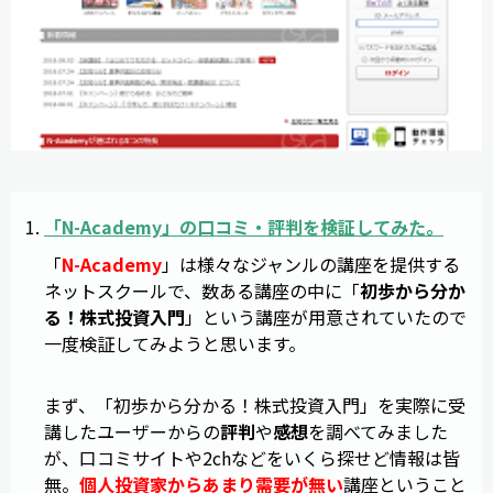
「
N-Academy
」の
口コミ
・
評判
を検証してみた。
「
N-Academy
」は様々なジャンルの講座を提供する
ネットスクールで、数ある講座の中に「
初歩から分か
る！株式投資入門
」という講座が用意されていたので
一度検証してみようと思います。
まず、「初歩から分かる！株式投資入門」を実際に受
講したユーザーからの
評判
や
感想
を調べてみました
が、口コミサイトや2chなどをいくら探せど情報は皆
無。
個人投資家からあまり需要が無い
講座ということ