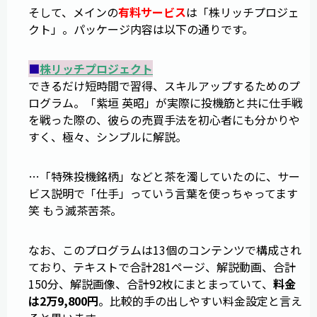
そして、メインの
有料サービス
は「株リッチプロジェ
クト」。パッケージ内容は以下の通りです。
■
株リッチプロジェクト
できるだけ短時間で習得、スキルアップするためのプ
ログラム。「紫垣 英昭」が実際に投機筋と共に仕手戦
を戦った際の、彼らの売買手法を初心者にも分かりや
すく、極々、シンプルに解説。
…「特殊投機銘柄」などと茶を濁していたのに、サー
ビス説明で「仕手」っていう言葉を使っちゃってます
笑 もう滅茶苦茶。
なお、このプログラムは13個のコンテンツで構成され
ており、テキストで合計281ページ、解説動画、合計
150分、解説画像、合計92枚にまとまっていて、
料金
は2万9,800円
。比較的手の出しやすい料金設定と言え