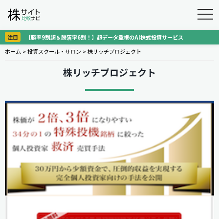
togg
navi
注目
【勝率9割超＆騰落率6割！】超データ重視のAI株式投資サービス
ホーム
>
投資スクール・サロン
>
株リッチプロジェクト
株リッチプロジェクト