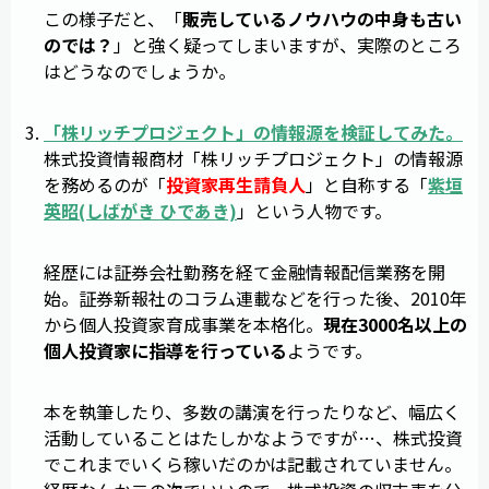
この様子だと、「
販売しているノウハウの中身も古い
のでは？
」と強く疑ってしまいますが、実際のところ
はどうなのでしょうか。
「
株リッチプロジェクト
」の情報源を検証してみた。
株式投資情報商材「株リッチプロジェクト」の情報源
を務めるのが「
投資家再生請負人
」と自称する「
紫垣
英昭(しばがき ひであき)
」という人物です。
経歴には証券会社勤務を経て金融情報配信業務を開
始。証券新報社のコラム連載などを行った後、2010年
から個人投資家育成事業を本格化。
現在3000名以上の
個人投資家に指導を行っている
ようです。
本を執筆したり、多数の講演を行ったりなど、幅広く
活動していることはたしかなようですが…、株式投資
でこれまでいくら稼いだのかは記載されていません。