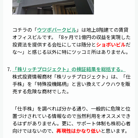
コチラの「
ウツボパークビル
」は地上8階建ての賃貸
オフィスビルです。「8ヶ月で1億円の収益を実現した
投資法を提供する会社にしては随分と
ショボいビル
だ
な～」と感じる以外に特にツッコミ所はありません。
「
株リッチプロジェクト
」の検証結果を総括する。
株式投資情報商材「株リッチプロジェクト」は、「仕
手株」を「特殊投機銘柄」と言い換えてノウハウを販
売する危険な商材でした。
「仕手株」を調べれば分かる通り、一般的に危険と位
置づけされている情報なので当然利用をオススメでき
るはずがありません。更に、サポート体制も株初心者
向けではないので、
再現性はかなり低い
と思います。