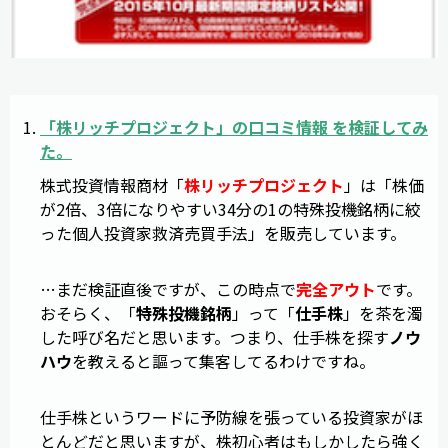
「
株リッチプロジェクト
」の
口コミ
情報
を
検証
してみ
た。
株式投資情報商材「
株リッチプロジェクト
」は「株価
が2倍、3倍になりやすい34分の1の特殊投機銘柄に絞
った個人投資家救済売買手法」を販売しています。
…まだ検証直後ですが、この時点で
完全アウト
です。
おそらく、「
特殊投機銘柄
」って「
仕手株
」を茶を濁
した呼び名だと思います。つまり、仕手株を探す
ノウ
ハウ
を教えると謳って集客してるわけですね。
仕手株というワードに予防線を張っている投資家がほ
とんどだと思いますが、株初心者はもしかしたら強く