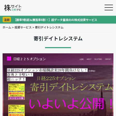
togg
navi
注目
【勝率9割超＆騰落率6割！】超データ重視のAI株式投資サービス
ホーム
>
投資サービス
>
寄引デイトレシステム
寄引デイトレシステム