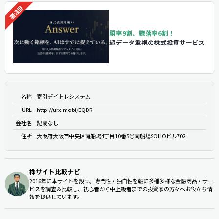
勝率9割、騰落率6割！
超データ重視の株式投資サービス
名称
寄引デイトレシステム
URL
http://urx.mobi/EQDR
会社名
記載なし
住所
大阪府大阪市中央区南船場4丁目10番5号南船場SOHOビル702
株サイト比較ナビ
2016年に本サイトを設立。専門性・独自性を軸に多種多様な金融商品・サー
ビスを調査＆比較し、初心者から中上級者までの投資家の方々へお役立ち情
報を提供しています。