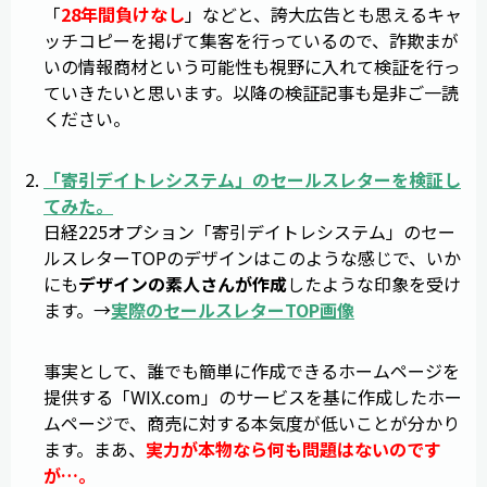
「
28年間負けなし
」などと、誇大広告とも思えるキャ
ッチコピーを掲げて集客を行っているので、詐欺まが
いの情報商材という可能性も視野に入れて検証を行っ
ていきたいと思います。以降の検証記事も是非ご一読
ください。
「
寄引デイトレシステム
」のセールスレターを検証し
てみた。
日経225オプション「寄引デイトレシステム」のセー
ルスレターTOPのデザインはこのような感じで、いか
にも
デザインの素人さんが作成
したような印象を受け
ます。→
実際のセールスレターTOP画像
事実として、誰でも簡単に作成できるホームページを
提供する「WIX.com」のサービスを基に作成したホー
ムページで、商売に対する本気度が低いことが分かり
ます。まあ、
実力が本物なら何も問題はないのです
が…。