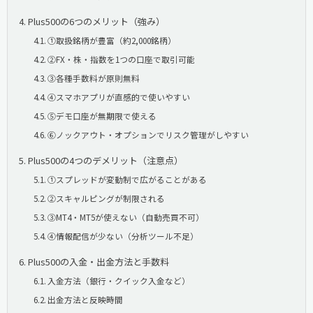
Plus500の6つのメリット（強み）
①取扱銘柄が豊富（約2,000銘柄）
②FX・株・指数を1つの口座で取引可能
③各種手数料が原則無料
④スマホアプリが直感的で使いやすい
⑤デモ口座が無期限で使える
⑥ノックアウト・オプションでリスク管理がしやすい
Plus500の4つのデメリット（注意点）
①スプレッドが変動制で広がることがある
②スキャルピングが制限される
③MT4・MT5が使えない（自動売買不可）
④情報配信が少ない（分析ツール不足）
Plus500の入金・出金方法と手数料
入金方法（銀行・クイック入金など）
出金方法と反映時間