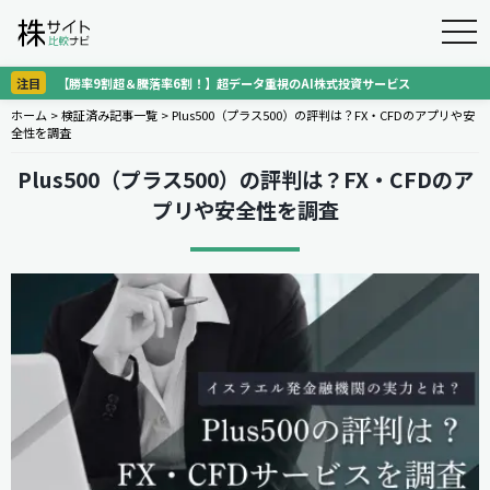
togg
navi
注目
【勝率9割超＆騰落率6割！】超データ重視のAI株式投資サービス
ホーム
>
検証済み記事一覧
>
Plus500（プラス500）の評判は？FX・CFDのアプリや安
全性を調査
Plus500（プラス500）の評判は？FX・CFDのア
プリや安全性を調査