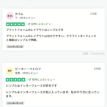
出典：
Trustpoilot