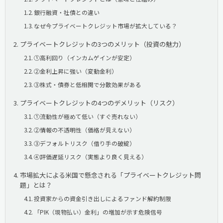
銀行融資・社債との違い
なぜ今プライベートクレジット市場が拡大している？
プライベートクレジットの3つのメリット（投資の魅力）
①高利回り（インカムゲインが安定）
②金利上昇に強い（変動金利）
③株式・債券と低相関で分散効果がある
プライベートクレジットの4つのデメリット（リスク）
①流動性が極めて低い（すぐ売れない）
②情報の不透明性（価格が見えない）
③デフォルトリスク（借り手の破綻）
④評価遅延リスク（実態より良く見える）
市場拡大による米国で懸念される「プライベートクレジット問
題」とは？
投資家からの資金引き出しによるファンド解約制限
「PIK（現物払い）金利」の増加が示す危険信号