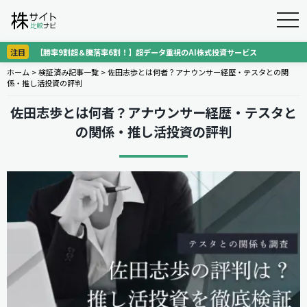
togg
navi
注目
【勝率9割超＆騰落率6割！】超データ重視のAI株式投資サービス
ホーム
>
検証済み記事一覧
>
佐田志歩とは何者？アナウンサー経歴・テスタとの関
係・推し活投資の評判
佐田志歩とは何者？アナウンサー経歴・テスタと
の関係・推し活投資の評判