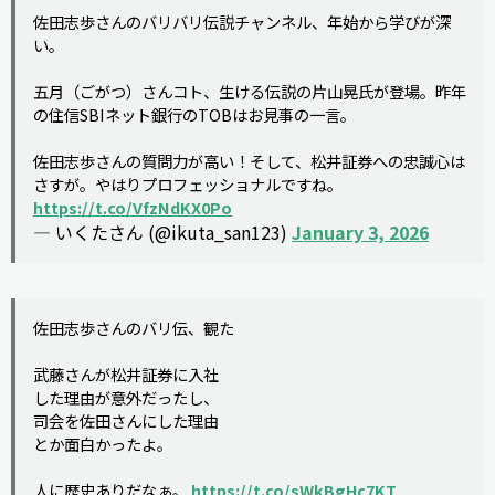
佐田志歩さんのバリバリ伝説チャンネル、年始から学びが深
い。
五月（ごがつ）さんコト、生ける伝説の片山晃氏が登場。昨年
の住信SBIネット銀行のTOBはお見事の一言。
佐田志歩さんの質問力が高い！そして、松井証券への忠誠心は
さすが。やはりプロフェッショナルですね。
https://t.co/VfzNdKX0Po
— いくたさん (@ikuta_san123)
January 3, 2026
佐田志歩さんのバリ伝、観た
武藤さんが松井証券に入社
した理由が意外だったし、
司会を佐田さんにした理由
とか面白かったよ。
人に歴史ありだなぁ。
https://t.co/sWkBgHc7KT