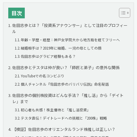
目次
佐田志歩とは？「投資系アナウンサー」として注目のプロフィー
ル
年齢・学歴・経歴：神戸女学院大から地方局を経てフリーへ
結婚相手は？2019年に結婚、一児の母としての顔
佐田志歩はグラビア経験もある？
佐田志歩とテスタは仲が良い？「師匠と弟子」の意外な関係
YouTubeでの名コンビぶり
個人チャンネル『佐田志歩のバリバリ伝説』命名秘話
佐田志歩の個別株投資はどんな手法？「推し活」から「デイト
レ」まで
初心者も共感！株主優待と「推し活投資」
テスタ直伝！デイトレードへの挑戦と「200株」戦略
【検証】佐田志歩のオリエンタルランド株推しは正しい？