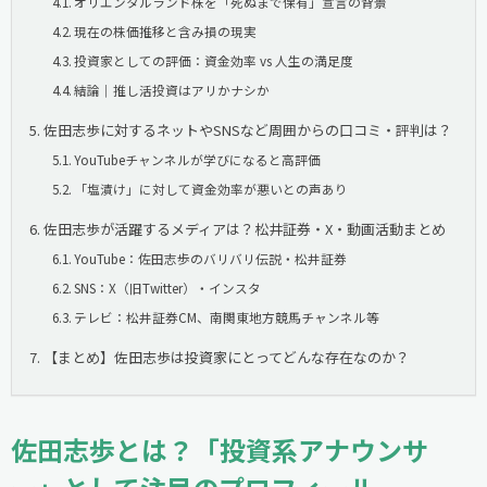
オリエンタルランド株を「死ぬまで保有」宣言の背景
現在の株価推移と含み損の現実
投資家としての評価：資金効率 vs 人生の満足度
結論｜推し活投資はアリかナシか
佐田志歩に対するネットやSNSなど周囲からの口コミ・評判は？
YouTubeチャンネルが学びになると高評価
「塩漬け」に対して資金効率が悪いとの声あり
佐田志歩が活躍するメディアは？松井証券・X・動画活動まとめ
YouTube：佐田志歩のバリバリ伝説・松井証券
SNS：X（旧Twitter）・インスタ
テレビ：松井証券CM、南関東地方競馬チャンネル等
【まとめ】佐田志歩は投資家にとってどんな存在なのか？
佐田志歩とは？「投資系アナウンサ