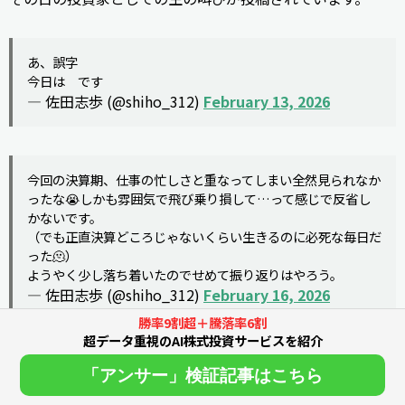
あ、誤字
今日は です
— 佐田志歩 (@shiho_312)
February 13, 2026
今回の決算期、仕事の忙しさと重なってしまい全然見られなか
ったな😭しかも雰囲気で飛び乗り損して…って感じで反省し
かないです。
（でも正直決算どころじゃないくらい生きるのに必死な毎日だ
った🫠）
ようやく少し落ち着いたのでせめて振り返りはやろう。
— 佐田志歩 (@shiho_312)
February 16, 2026
勝率9割超＋騰落率6割
超データ重視のAI株式投資サービスを紹介
インスタ（Instagram）では投資だけでなく、アナウンサー
「アンサー」検証記事はこちら
としての仕事風景や、大好きなスイーツ、ディズニーを楽
しむ様子など、ライフスタイル全般が発信されています。