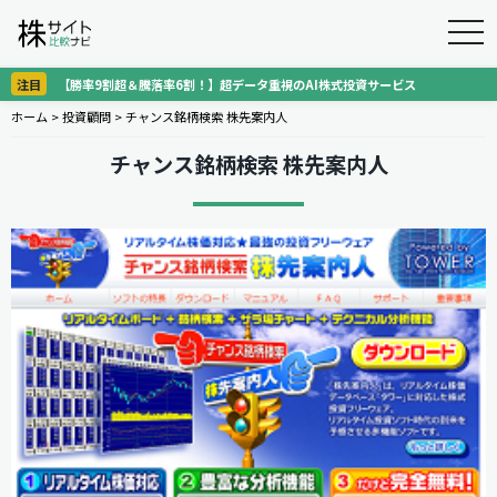
togg
navi
注目
【勝率9割超＆騰落率6割！】超データ重視のAI株式投資サービス
ホーム
>
投資顧問
>
チャンス銘柄検索 株先案内人
チャンス銘柄検索 株先案内人