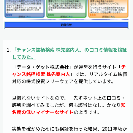
「
チャンス銘柄検索 株先案内人
」の
口コミ
情報
を
検証
してみた。
「
データ・ゲット株式会社
」が運営を行うサイト「
チ
ャンス銘柄検索 株先案内人
」では、リアルタイム株価
対応の株式投資フリーウェアを提供しています。
見慣れないサイトなので、一先ずネット上の
口コミ
・
評判
を調べてみましたが、何も該当はなし。かなり
知
名度の低いマイナーなサイト
のようです。
実態を確かめためにも検証を行った結果、2011年頃か