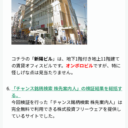
コチラの「
新陽ビル
」は、地下1階付き地上11階建て
の賃貸オフィスビルです。
オンボロビル
ですが、特に
怪しげな点は見当たりません。
「
チャンス銘柄検索 株先案内人
」の検証結果を総括す
る。
今回検証を行った「チャンス銘柄検索 株先案内人」は
完全無料で利用できる株式投資フリーウェアを提供し
ているサイトでした。