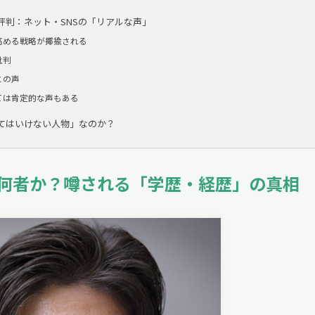
評判：ネット・SNSの「リアルな声」
高める戦略が揶揄される
批判
との声
ては肯定的な声もある
てはいけない人物」なのか？
何者か？噂される「学歴・経歴」の真相