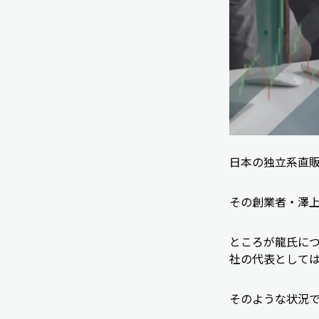
日本の独立系直
その創業者・澤
ところが龍氏に
社の代表として
そのような状況