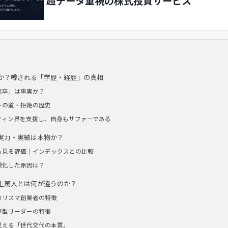
超データ重視の株式投資サービス
か？噂される「学歴・経歴」の真相
高卒」は事実か？
トの道・拒絶の歴史
フィン界を支援し、自身もサファーである
実力・実績は本物か？
ら見る評価｜インデックスとの比較
悪化した原因は？
上篤人とは何が違うのか？
カリスマ創業者の特徴
整型リーダーの特徴
見える「世代交代の本質」