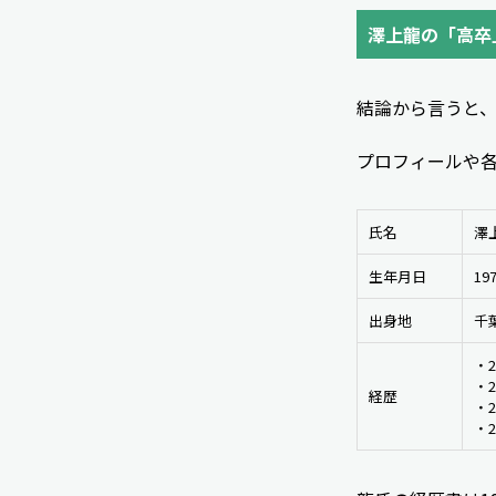
澤上龍の「高卒
結論から言うと
プロフィールや
氏名
澤
生年月日
19
出身地
千
・
・
経歴
・
・