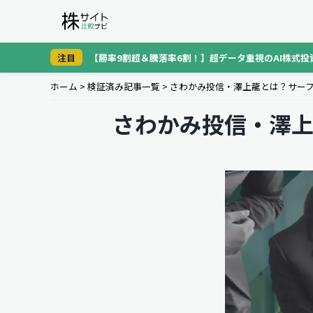
注目
【勝率9割超＆騰落率6割！】超データ重視のAI株式投
ホーム
>
検証済み記事一覧
>
さわかみ投信・澤上龍とは？サー
さわかみ投信・澤