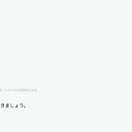
典：
さわかみ投信株式会社
いきましょう。