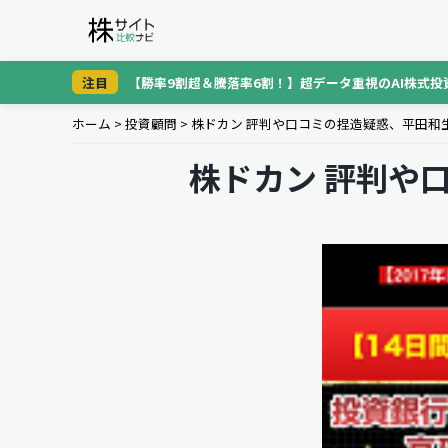
注目
【勝率9割超＆騰落率6割！】超データ重視のAI株式投
ホーム
>
投資顧問
>
株ドカン 評判や口コミの捏造疑惑、平田和
株ドカン 評判や