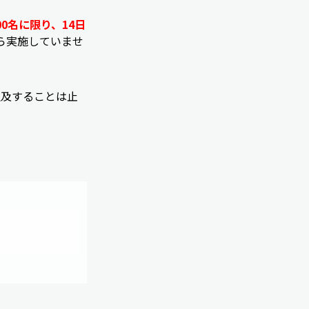
00名に限り、14日
ら実施していませ
追及することは止