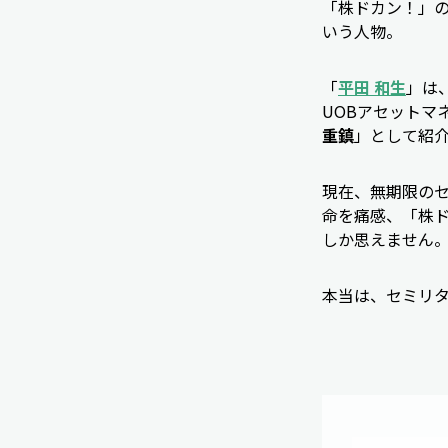
「株ドカン！」
いう人物。
「
平田 和生
」は
UOBアセットマ
重鎮
」として紹
現在、無期限の
命を痛感、「株
しか思えません
本当は、セミリタ