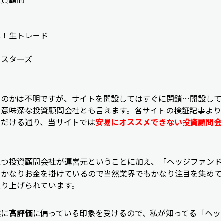
ー
況！生トレード
ベスターズ
るのかは不明ですが、サイトを開設してはすぐに閉鎖…開設し
す意味深な投資顧問会社とも言えます。各サイトの検証記事より
ただける通り、当サイトでは
安易にオススメできない投資顧問
立つ投資顧問会社が運営元ということに加え、「ヘッジファン
もかなりお金を掛けているので当然業界でもかなり注目を集め
取り上げられています。
然に
高評価
に偏っている印象を受けるので、私が知ってる「ヘ