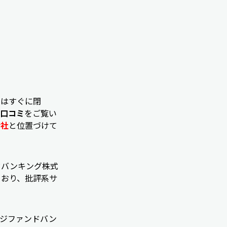
てはすぐに閉
口コミ
をご覧い
会社
と位置づけて
ドバンキング株式
ており、批評系サ
ッジファンドバン