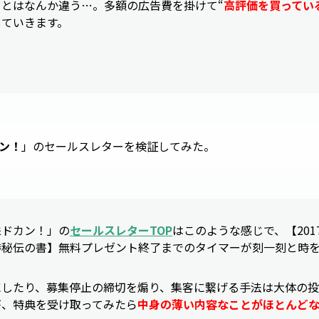
とはなんか違う…。多額の広告費を掛けて“
高評価を買ってい
していきます。
ン！
」のセールスレターを検証してみた。
株ドカン！」の
セールスレターTOP
はこのような感じで、【201
勝秘伝の書】無料プレゼント終了までのタイマーが刻一刻と時を
にしたり、募集停止の締切を煽り、集客に繋げる手法は大体の
が、特典を受け取ってみたら
中身の薄い内容なことがほとんど