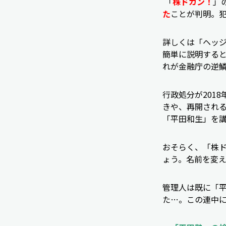
「
株ドカン！
」
た
ことが判明。
詳しくは「ヘッ
簡単に説明する
れが金融庁の逆鱗
行政処分が201
きや、再開され
「平田和生」を
おそらく、「株
ょう。名前を変
管理人は既に「
た…。この連中に