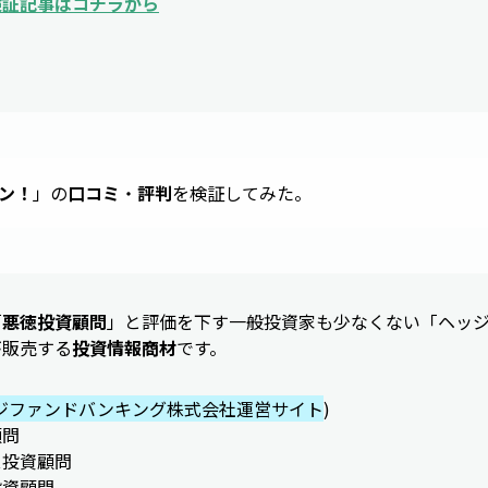
検証記事はコチラから
ン！
」の
口コミ
・
評判
を検証してみた。
「
悪徳投資顧問
」と評価を下す一般投資家も少なくない「ヘッ
が販売する
投資情報商材
です。
ジファンドバンキング株式会社運営サイト
)
顧問
ス投資顧問
投資顧問