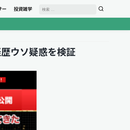
サー
投資雑学
経歴ウソ疑惑を検証