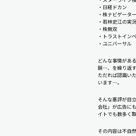
・日経ドカン
・株ナビゲータ
・若林史江の実
・株無双
・トラストイン
・ユニバーサル
どんな事情があ
鎖…、を繰り返
ただれば認識い
います…。
そんな悪評が目
会社」が広告に
イトでも数多く
その内容は不自