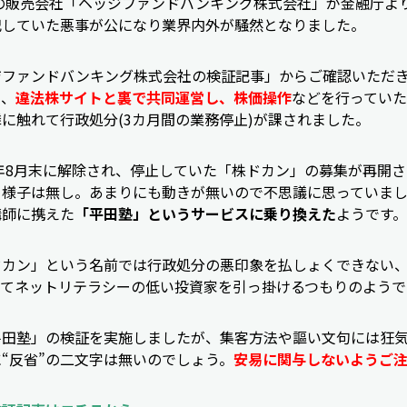
の販売会社「ヘッジファンドバンキング株式会社」が金融庁よ
犯していた悪事が公になり業界内外が騒然となりました。
ジファンドバンキング株式会社の検証記事」からご確認いただ
と、
違法株サイトと裏で共同運営し、株価操作
などを行ってい
に触れて行政処分(3カ月間の業務停止)が課されました。
8年8月末に解除され、停止していた「株ドカン」の募集が再開
る様子は無し。あまりにも動きが無いので不思議に思っていま
講師に携えた
「平田塾」というサービスに乗り換えた
ようです。
ドカン」という名前では行政処分の悪印象を払しょくできない
えてネットリテラシーの低い投資家を引っ掛けるつもりのようで
平田塾」の検証を実施しましたが、集客方法や謳い文句には狂
“反省”の二文字は無いのでしょう。
安易に関与しないようご