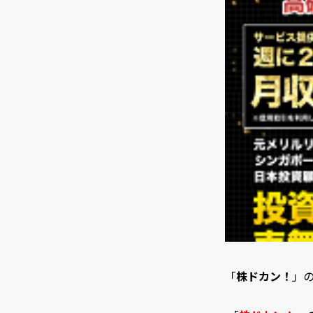
「
株ドカン！
」