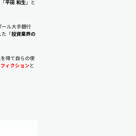
が「
平田 和生
」と
ポール大手銀行
した「
投資業界の
生を得て自らの使
、
フィクション
と