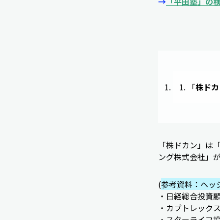
→
「平田塾」の
「
株ドカ
「株ドカン」は
ング株式会社」
(
参考資料：ヘッ
・日経総合投資
・カブトレック
・スターライフ