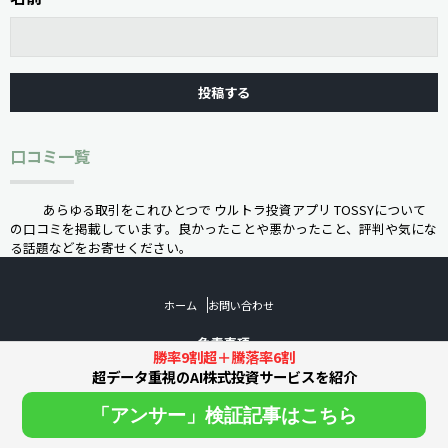
口コミ一覧
あらゆる取引をこれひとつで ウルトラ投資アプリ TOSSYについて
の口コミを掲載しています。良かったことや悪かったこと、評判や気にな
る話題などをお寄せください。
ホーム
お問い合わせ
免責事項
勝率9割超＋騰落率6割
当サイトでは、調べた情報や寄せられた口コミを基に、管理人が独自に
超データ重視のAI株式投資サービスを紹介
優良・悪徳の認定を下しています。当サイトにおける評価等はあくまで当
サイト内での評価であり、効果等を保証するものではございません。情
「アンサー」検証記事はこちら
報・記事・口コミにも最善の注意を払っておりますが、掲載情報の内容の
正確性について一切保証するものではありません。 また、情報が不正確