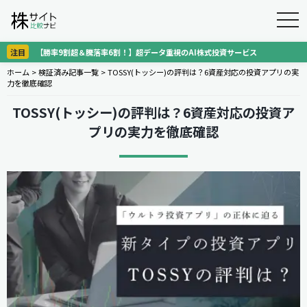
togg
navi
注目
【勝率9割超＆騰落率6割！】超データ重視のAI株式投資サービス
ホーム
>
検証済み記事一覧
>
TOSSY(トッシー)の評判は？6資産対応の投資アプリの実
力を徹底確認
TOSSY(トッシー)の評判は？6資産対応の投資ア
プリの実力を徹底確認