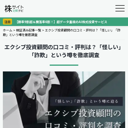
togg
navi
注目
【勝率9割超＆騰落率6割！】超データ重視のAI株式投資サービス
ホーム
>
検証済み記事一覧
>
エクシブ投資顧問の口コミ・評判は？「怪しい」「詐
欺」という噂を徹底調査
エクシブ投資顧問の口コミ・評判は？「怪しい」
「詐欺」という噂を徹底調査