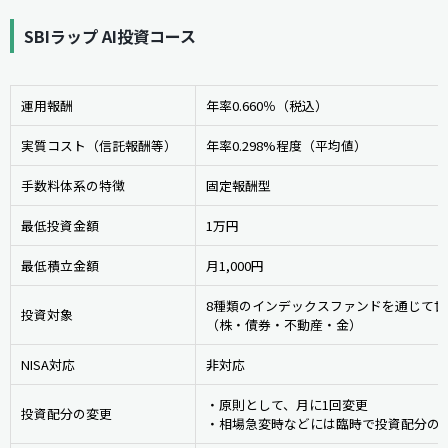
SBIラップ AI投資コース
運用報酬
年率0.660％（税込）
実質コスト（信託報酬等）
年率0.298%程度（平均値）
手数料体系の特徴
固定報酬型
最低投資金額
1万円
最低積立金額
月1,000円
8種類のインデックスファンドを通じて
投資対象
（株・債券・不動産・金）
NISA対応
非対応
・原則として、月に1回変更
投資配分の変更
・相場急変時などには臨時で投資配分の