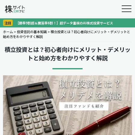
togg
navi
注目
【勝率9割超＆騰落率6割！】超データ重視のAI株式投資サービス
ホーム
>
投資信託の基本知識
>
積立投資とは？初心者向けにメリット・デメリットと
始め方をわかりやすく解説
積立投資とは？初心者向けにメリット・デメリッ
トと始め方をわかりやすく解説