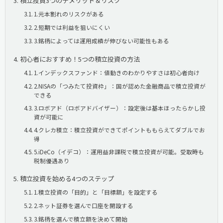
積立投資3つのデメリット＆リスク
1.元本割れのリスクがある
2.短期では利益を狙いにくい
3.銘柄によっては運用成績が伸びない可能性もある
初心者におすすめ！5つの積立投資の方法
1.インデックスファンド：値動きのわかりやすさは初心者向け
2.NISAの「つみたて投資枠」：国が認めた金融商品で積立投資が
できる
3.ロボアド（ロボアドバイザー）：設定後は基本ほったらかし投
資が可能に
4.クレカ積立：積立投資ができてポイントももらえてダブルでお
得
5.iDeCo（イデコ）：運用益非課税で積立投資が可能。受取時も
税制優遇あり
積立投資を始める4つのステップ
1.積立投資の「目的」と「目標額」を設定する
2.ネット証券を選んで口座を開設する
3.銘柄を選んで積立額を決めて開始