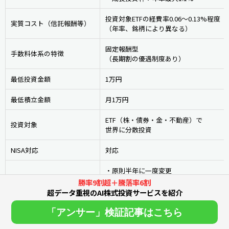
投資対象ETFの経費率0.06～0.13%程度
実質コスト（信託報酬等）
（年率、銘柄により異なる）
固定報酬型
手数料体系の特徴
（長期割の優遇制度あり）
最低投資金額
1万円
最低積立金額
月1万円
ETF（株・債券・金・不動産）で
投資対象
世界に分散投資
NISA対応
対応
・原則半年に一度変更
投資配分の変更
・変更相場急変時などには
勝率9割超＋騰落率6割
　臨時で投資配分の変更を行う
超データ重視のAI株式投資サービスを紹介
運営会社
ウェルスナビ
「アンサー」検証記事はこちら