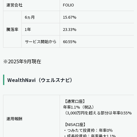
運営会社
FOLIO
6ヵ月
15.67%
騰落率
1年
23.33%
サービス開始から
60.55%
※2025年9月現在
WealthNavi（ウェルスナビ）
【通常口座】
年率1.1%（税込）
（3,000万円を超える部分は年率0.55%
運用報酬
【NISA口座】
・つみたて投資枠：年率0％
・成長投資枠：年率最大1.1%