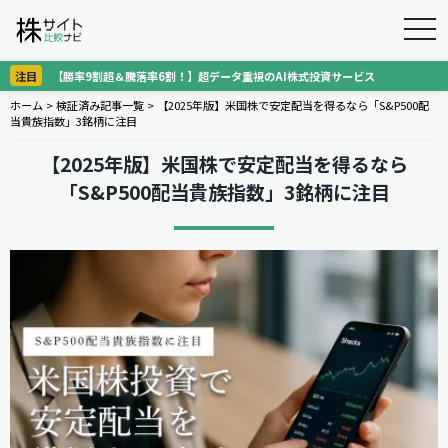
togg
navi
注目
【勝率9割超＆騰落率6割！】超データ重視のAI株式投資サービス
ホーム
>
検証済み記事一覧
>
【2025年版】米国株で安定配当を得るなら「S&P500配
当貴族指数」3銘柄に注目
【2025年版】米国株で安定配当を得るなら
「S&P500配当貴族指数」3銘柄に注目