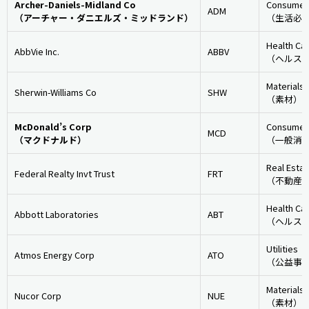
Archer-Daniels-Midland Co
Consumer 
ADM
（アーチャー・ダニエルズ・ミッドランド）
（生活必
Health Ca
AbbVie Inc.
ABBV
（ヘルス
Materials
Sherwin-Williams Co
SHW
（素材）
McDonald’s Corp
Consumer 
MCD
（マクドナルド）
（一般消
Real Estat
Federal Realty Invt Trust
FRT
（不動産
Health Ca
Abbott Laboratories
ABT
（ヘルス
Utilities
Atmos Energy Corp
ATO
（公益事
Materials
Nucor Corp
NUE
（素材）