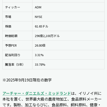
ティッカー
ADM
市場
NYSE
株価
61.65ドル
時価総額
296億2,100万ドル
予想PER
26.80倍
配当利回り
3.31%
騰落率（5年）
33.78%
※2025年9月19日現在の数字
アーチャー・ダニエルズ・ミッドランド
は、イリノイ州に
本社を置く、世界最大級の農産物加工、食品原料メーカー
です。製粉、加工ならびに、食品原料、飼料原料、健康・