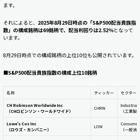
ます。
それによると、
2025年8月29日時点の「S&P500配当貴族指
数」の構成銘柄は69銘柄で、配当利回りは2.52％
となって
います。
8月29日時点での構成銘柄の上位10位も公開されています。
■S&P500配当貴族指数の構成上位10銘柄
名称
ティッカー
セクター
CH Robinson Worldwide Inc
Industrials
CHRW
（CHロビンソン・ワールドワイド）
（工業製
Lowe’s Cos Inc
Consumer 
LOW
（ロウズ・カンパニー）
（一般消