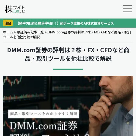
togg
navi
注目
【勝率9割超＆騰落率6割！】超データ重視のAI株式投資サービス
ホーム
>
検証済み記事一覧
>
DMM.com証券の評判は？株・FX・CFDなど商品・取引
ツールを他社比較で解説
DMM.com証券の評判は？株・FX・CFDなど商
品・取引ツールを他社比較で解説