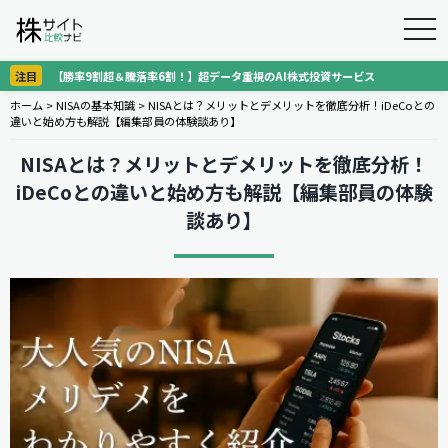
togg
navi
注目
【勝率9割超＆騰落率6割！】超データ重視のAI株式投資サービス
ホーム
>
NISAの基本知識
>
NISAとは？メリットとデメリットを徹底分析！iDeCoとの
違いと始め方も解説【編集部員の体験談あり】
NISAとは？メリットとデメリットを徹底分析！
iDeCoとの違いと始め方も解説【編集部員の体験
談あり】