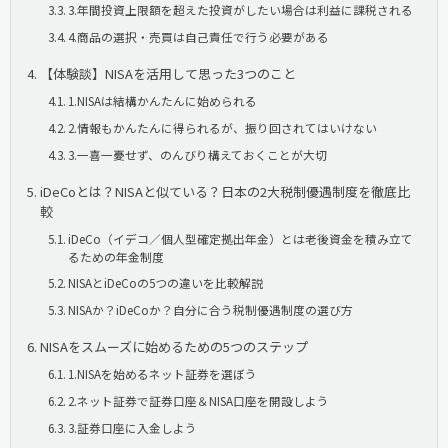
3.年間投資上限額を超えた投資がしたい場合は利益に課税される
4.商品の選択・売買は自己責任で行う必要がある
【体験談】NISAを活用して思った3つのこと
1.NISAは結構かんたんに始められる
2.情報もかんたんに得られるが、振り回されてはいけない
3.一喜一憂せず、のんびり構えておくことが大切
iDeCoとは？NISAと似ている？日本の2大税制優遇制度を徹底比
較
iDeCo（イデコ／個人型確定拠出年金）とは老後資金を積み立て
るための年金制度
NISAとiDeCoの5つの違いを比較解説
NISAか？iDeCoか？自分に合う税制優遇制度の選び方
NISAをスムーズに始めるための5つのステップ
1.NISAを始めるネット証券を選ぼう
2.ネット証券で証券口座＆NISA口座を開設しよう
3.証券口座に入金しよう