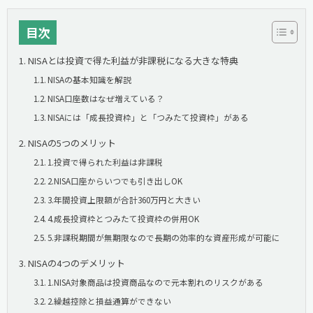
目次
NISAとは投資で得た利益が非課税になる大きな特典
NISAの基本知識を解説
NISA口座数はなぜ増えている？
NISAには「成長投資枠」と「つみたて投資枠」がある
NISAの5つのメリット
1.投資で得られた利益は非課税
2.NISA口座からいつでも引き出しOK
3.年間投資上限額が合計360万円と大きい
4.成長投資枠とつみたて投資枠の併用OK
5.非課税期間が無期限なので長期の効率的な資産形成が可能に
NISAの4つのデメリット
1.NISA対象商品は投資商品なので元本割れのリスクがある
2.繰越控除と損益通算ができない