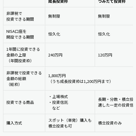
成長投資枠
つみたて投資枠
非課税で
無制限
無制限
投資できる期間
NISA口座を
恒久化
恒久化
開設できる期間
1年間に投資できる
金額の上限
240万円
120万円
（年間投資枠）
非課税で投資できる
1,800万円
金額の総額
（うち成長投資枠は1,200万円まで）
（総枠）
・上場株式
長期・分散・積立投
投資できる商品
・投資信託
適した一定の投資信
　など
スポット（単発）購入も
購入方式
積立投資のみ
積立投資も可