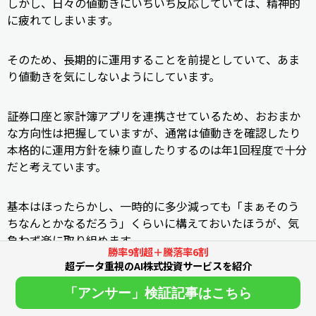
しかし、日々の値動きにいちいち反応していては、精神的
に疲れてしまいます。
そのため、長期的に運用することを前提としていて、あま
り値動きを気にしないようにしています。
証券口座と家計簿アプリを連携させているため、おおまか
な方向性は把握していますが、通常は値動きを確認したり
本格的に運用方針を練り直したりするのは年1回程度で十分
だと考えています。
基本はほったらかし、一時的に多少減っても「まぁそのう
ちなんとかなるだろう」くらいに構えておいたほうが、気
負わず楽に取り組めます。
勝率9割超＋騰落率6割
超データ重視のAI株式投資サービスを紹介
iDeCoとは？NISAと似ている？日本の2
「アンサー」検証記事はこちら
大税制優遇制度を徹底比較