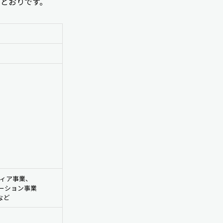
のとおりです。
ィア事業、 
ーション事業
など