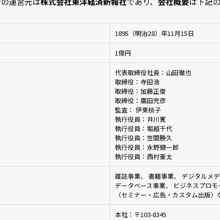
ンの運営元は
株式会社東洋経済新報社
であり、
会社概要
は下記
1895（明治28）年11月15日
1億円
代表取締役社長：山田徹也
取締役：寺田浩
取締役：加藤正俊
取締役：廣田充彦
監査： 伊東桃子
執行役員：井川寛
執行役員：堀越千代
執行役員：笠間勝久
執行役員：永野健一郎
執行役員：西村豪太
雑誌事業、 書籍事業、 デジタルメデ
データベース事業、 ビジネスプロモ
（セミナー・広告・カスタム出版）
本社：〒103-8345 