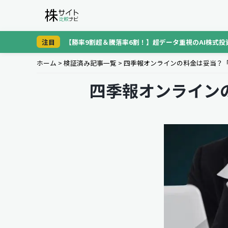
注目
【勝率9割超＆騰落率6割！】超データ重視のAI株式投
ホーム
>
検証済み記事一覧
>
四季報オンラインの料金は妥当？
四季報オンライン