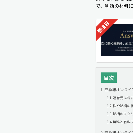
で、判断の材料
目次
四季報オンライ
運営元は株
株や銘柄の
銘柄のスク
無料と有料
四季報オンライ