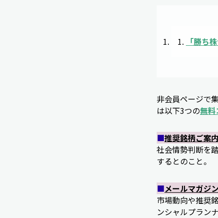
「
勝ち株
非会員ページで
は以下3つの
無料
■
推奨銘柄ご案
社会情勢判断を
するとのこと。
■
メールマガジ
市場動向や推奨
ンシャルプラン