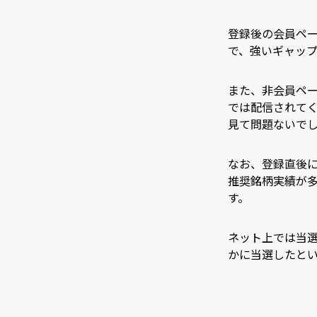
登録後の会員ペ
で、強いギャッ
また、非会員ペ
では配信されて
見て問題ないで
なお、登録直後
推奨銘柄実績が
す。
ネット上では当
かに当選したと