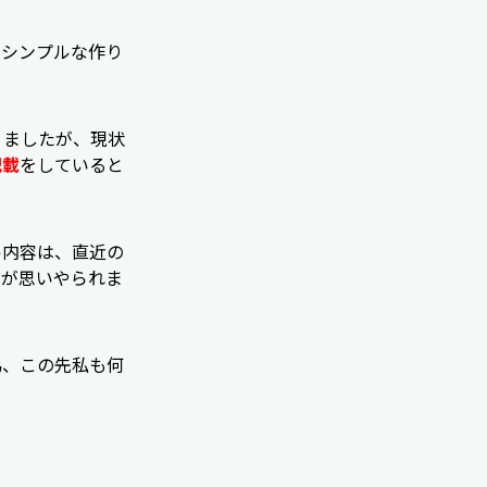
とシンプルな作り
りましたが、現状
記載
をしていると
ル内容は、直近の
開が思いやられま
為、この先私も何
。