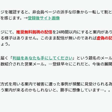
ージを確認すると、非会員ページの派手な印象から一転して割
プを感じます。→
登録後サイト画像
ージにて、
推奨無料銘柄の配信
を24時間以内にすると案内があ
くる様子はありません。このまま配信が無いのであれば
虚偽の
しょう。
に届く「
利益をあなたも手にしてください
」という題名のメー
多数紹介された営業メール。…登録早々にこれだと、今後の展
選方式を用いる案内で被害に遭った事例が頻繁に見受けられる
いう案内が来るのかもしれないと、勝手に想像しています…。