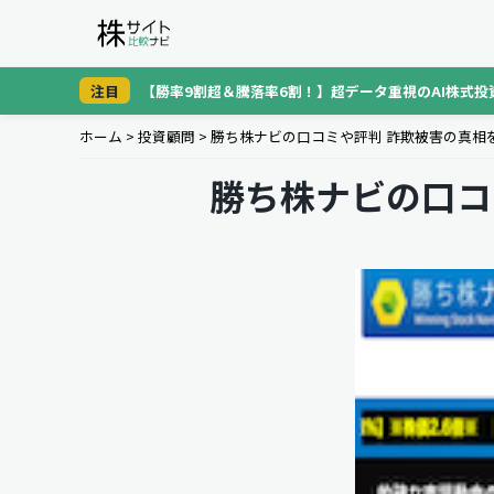
注目
【勝率9割超＆騰落率6割！】超データ重視のAI株式投
ホーム
>
投資顧問
>
勝ち株ナビの口コミや評判 詐欺被害の真相
勝ち株ナビの口コ