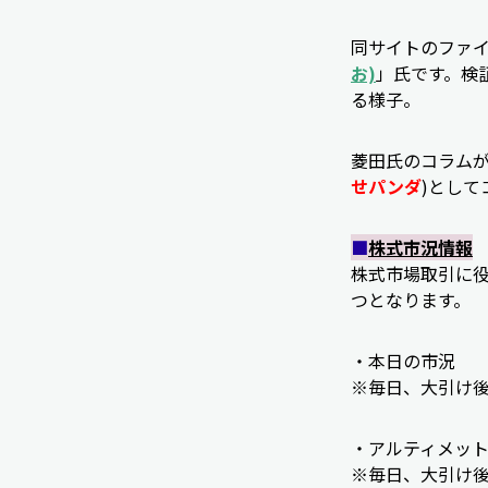
同サイトのファ
お)
」氏です。検
る様子。
菱田氏のコラムが
せパンダ
)とし
■
株式市況情報
株式市場取引に
つとなります。
・本日の市況
※毎日、大引け
・アルティメット市
※毎日、大引け