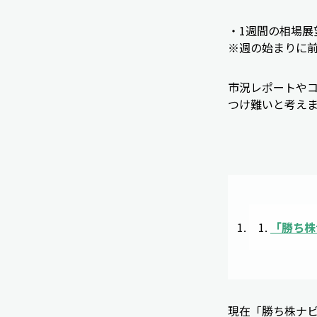
・1週間の相場展
※週の始まりに
市況レポートや
つけ難いと考え
「
勝ち株
現在「勝ち株ナ