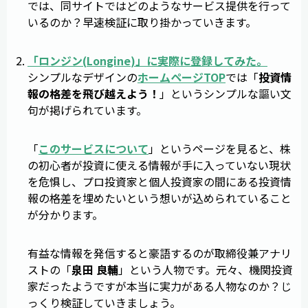
では、同サイトではどのようなサービス提供を行って
いるのか？早速検証に取り掛かっていきます。
「
ロンジン
(
Longine
)」に実際に登録してみた。
シンプルなデザインの
ホームページTOP
では「
投資情
報の格差を飛び越えよう！
」というシンプルな謳い文
句が掲げられています。
「
このサービスについて
」というページを見ると、株
の初心者が投資に使える情報が手に入っていない現状
を危惧し、プロ投資家と個人投資家の間にある投資情
報の格差を埋めたいという想いが込められていること
が分かります。
有益な情報を発信すると豪語するのが取締役兼アナリ
ストの「
泉田 良輔
」という人物です。元々、機関投資
家だったようですが本当に実力がある人物なのか？じ
っくり検証していきましょう。