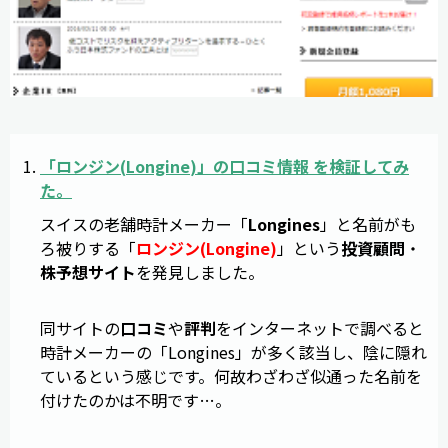
「
ロンジン
(
Longine
)」の
口コミ
情報
を
検証
してみ
た。
スイスの老舗時計メーカー「
Longines
」と名前がも
ろ被りする「
ロンジン(Longine)
」という
投資顧問
・
株予想サイト
を発見しました。
同サイトの
口コミ
や
評判
をインターネットで調べると
時計メーカーの「Longines」が多く該当し、陰に隠れ
ているという感じです。何故わざわざ似通った名前を
付けたのかは不明です…。