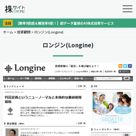
togg
navi
注目
【勝率9割超＆騰落率6割！】超データ重視のAI株式投資サービス
ホーム
>
投資顧問
>
ロンジン(Longine)
ロンジン(Longine)