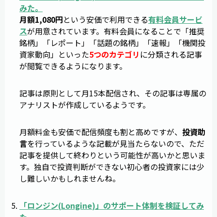
みた。
月額1,080円
という安価で利用できる
有料会員サービ
ス
が用意されています。有料会員になることで「推奨
銘柄」「レポート」「話題の銘柄」「速報」「機関投
資家動向」といった
5つのカテゴリ
に分類される記事
が閲覧できるようになります。
記事は原則として月15本配信され、その記事は専属の
アナリストが作成しているようです。
月額料金も安価で配信頻度も割と高めですが、
投資助
言
を行っているような記載が見当たらないので、ただ
記事を提供して終わりという可能性が高いかと思いま
す。独自で投資判断ができない初心者の投資家には少
し難しいかもしれませんね。
「
ロンジン
(
Longine
)」のサポート体制を検証してみ
た。