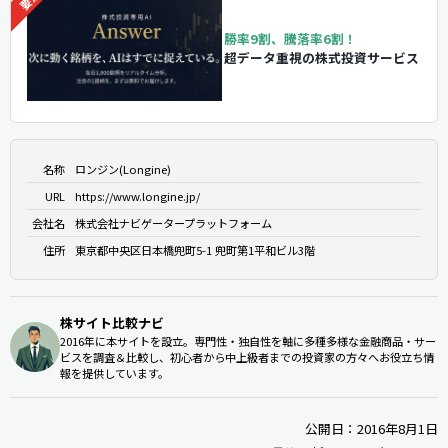
勝率9割、騰落率6割！
超データ重視の株式投資サービス
名称
ロンジン(Longine)
URL
https://www.longine.jp/
会社名
株式会社ナビゲータープラットフォーム
住所
東京都中央区日本橋兜町5-1 兜町第1平和ビル3階
株サイト比較ナビ
2016年に本サイトを設立。専門性・独自性を軸に多種多様な金融商品・サー
ビスを調査＆比較し、初心者から中上級者までの投資家の方々へお役立ち情
報を提供しています。
公開日：2016年8月1日