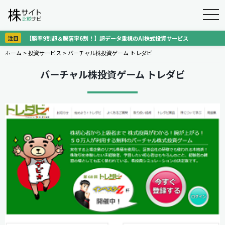
togg
navi
注目
【勝率9割超＆騰落率6割！】超データ重視のAI株式投資サービス
ホーム
>
投資サービス
>
バーチャル株投資ゲーム トレダビ
バーチャル株投資ゲーム トレダビ