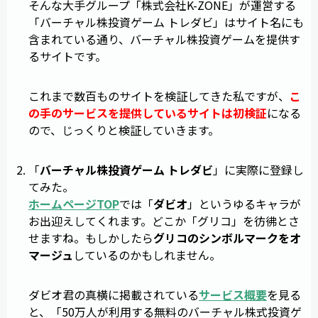
そんな大手グループ「株式会社K-ZONE」が運営する
「バーチャル株投資ゲーム トレダビ」はサイト名にも
含まれている通り、バーチャル株投資ゲームを提供す
るサイトです。
これまで数百ものサイトを検証してきた私ですが、
こ
の手のサービスを提供しているサイトは初検証
になる
ので、じっくりと検証していきます。
「
バーチャル株投資ゲーム トレダビ
」に実際に登録し
てみた。
ホームページTOP
では「
ダビオ
」というゆるキャラが
お出迎えしてくれます。どこか「グリコ」を彷彿とさ
せますね。もしかしたら
グリコのシンボルマークをオ
マージュ
しているのかもしれません。
ダビオ君の真横に掲載されている
サービス概要
を見る
と、「50万人が利用する無料のバーチャル株式投資ゲ