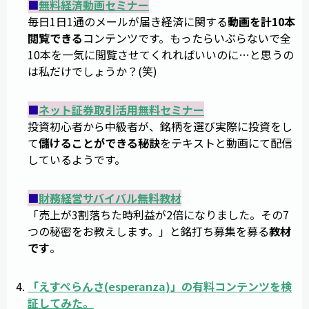
■
無料経済動画セミナー
毎日1日1通のメールが届き経済に関する
動画を計10本
閲覧できる
コンテンツです。もったらいぶらないで全
10本を一気に閲覧させてくれればいいのに…と思うの
は私だけでしょうか？(笑)
■
ネット証券取引活用無料セミナー
投資初心者から中級者が、銘柄を選び実際に投資をし
て
儲けることができる秘訣
をテキストと動画にて配信
しているようです。
■
財務経営サバイバル無料教材
「売上が3割落ちた時利益が2倍になりました。その7
つの秘密をお教えします。」と銘打ち募集を募る
教材
です
。
「
えすぺらんさ
(
esperanza
)」の有料コンテンツを検
証してみた。