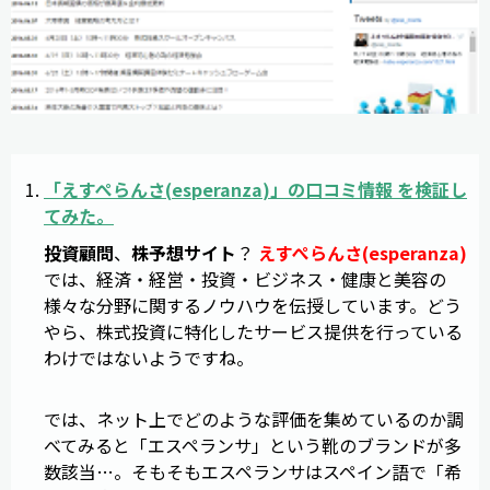
「
えすぺらんさ
(
esperanza
)」の
口コミ
情報
を
検証
し
てみた。
投資顧問
、
株予想サイト
？
えすぺらんさ(esperanza)
では、経済・経営・投資・ビジネス・健康と美容の
様々な分野に関するノウハウを伝授しています。どう
やら、株式投資に特化したサービス提供を行っている
わけではないようですね。
では、ネット上でどのような評価を集めているのか調
べてみると「エスペランサ」という靴のブランドが多
数該当…。そもそもエスペランサはスペイン語で「希