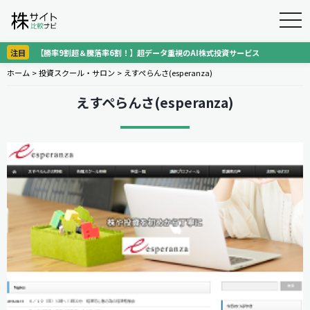
togg
navi
注目
【勝率9割超＆騰落率6割！】超データ重視のAI株式投資サービス
ホーム
>
投資スクール・サロン
>
えすぺらんさ(esperanza)
えすぺらんさ(esperanza)