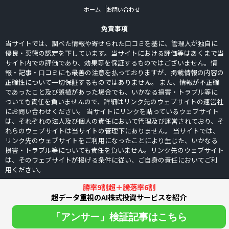
ホーム
お問い合わせ
免責事項
当サイトでは、調べた情報や寄せられた口コミを基に、管理人が独自に
優良・悪徳の認定を下しています。当サイトにおける評価等はあくまで当
サイト内での評価であり、効果等を保証するものではございません。情
報・記事・口コミにも最善の注意を払っておりますが、掲載情報の内容の
正確性について一切保証するものではありません。 また、情報が不正確
であったこと及び誤植があった場合でも、いかなる損害・トラブル等に
ついても責任を負いませんので、詳細はリンク先のウェブサイトの運営社
にお問い合わせください。 当サイトにリンクを貼っているウェブサイト
は、それぞれの法人及び個人の責任において管理及び運営されており、そ
れらのウェブサイトは当サイトの管理下にありません。 当サイトでは、
リンク先のウェブサイトをご利用になったことにより生じた、いかなる
損害・トラブル等についても責任を負いません。リンク先のウェブサイト
は、そのウェブサイトが掲げる条件に従い、ご自身の責任においてご利
用ください。
勝率9割超＋騰落率6割
超データ重視のAI株式投資サービスを紹介
2018-2026 © 株サイト比較ナビ All Rights Reserved.
「アンサー」検証記事はこちら