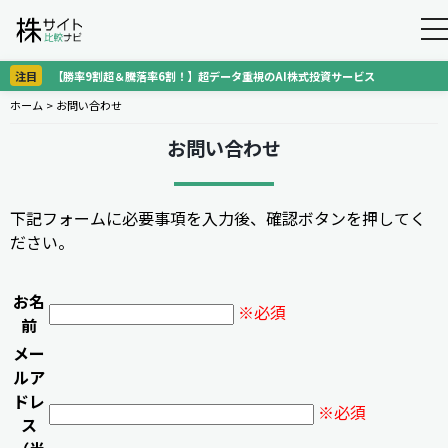
to
na
注目
【勝率9割超＆騰落率6割！】超データ重視のAI株式投資サービス
ホーム
>
お問い合わせ
お問い合わせ
下記フォームに必要事項を入力後、確認ボタンを押してく
ださい。
お名
※必須
前
メー
ルア
ドレ
※必須
ス